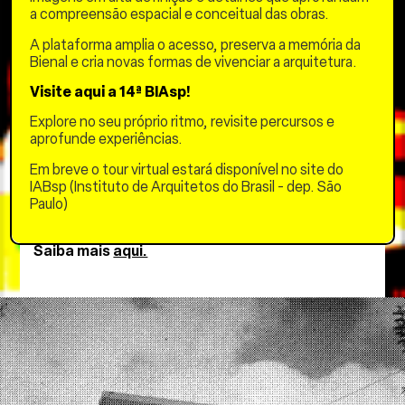
a compreensão espacial e conceitual das obras.
O Instituto de Arquitetos do Brasil, fundado em
1921, é uma entidade sem fins lucrativos, de livre
A plataforma amplia o acesso, preserva a memória da
associação e está presente em todas as regiões
Bienal e cria novas formas de vivenciar a arquitetura.
do país por meio de seus departamentos
estaduais. Debate e produz ações de referência
Visite aqui a 14ª BIAsp!
sobre as políticas de habitação, saneamento,
ambiental, urbanística, ordenamento territorial e
Explore no seu próprio ritmo, revisite percursos e
de preservação do patrimônio cultural. Atua na
aprofunde experiências.
divulgação da arquitetura brasileira por meio de
Em breve o tour virtual estará disponível no site do
concursos, mostras e premiações, com destaque
IABsp (Instituto de Arquitetos do Brasil - dep. São
para a Bienal de Arquitetura de São Paulo e os
Paulo)
congressos brasileiros de arquitetos.
Saiba mais
aqui.