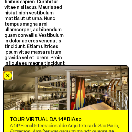
finibus sapien. Curabitur
vitae nisl lacus. Mauris sed
nisi ut nibh vestibulum
mattis ut ut urna. Nunc
tempus magna a mi
ullamcorper, ac bibendum
quam convallis. Vestibulum
in dolor ac eros venenatis
tincidunt. Etiam ultrices
ipsum vitae massa rutrum
gravida vel et lorem. Proin
in ligula eu magna tincidunt
blandit non a neque. Mauris
pellentesque lorem
gravida, porta eros ac,
porta urna.
Aenean elementum
tristique ante in auctor.
Morbi at lectus sed mi
interdum vehicula quis ac
massa. Mauris tellus lectus,
TOUR VIRTUAL DA 14ª BIAsp
finibus ut volutpat ac,
A 14ª Bienal Internacional de Arquitetura de São Paulo,
iaculis a leo. Etiam auctor
Extremos: Arquiteturas para um mundo quente,
se