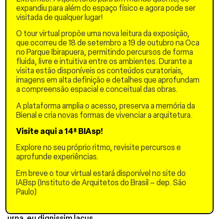
tellus pharetra, mattis
expandiu para além do espaço físico e agora pode ser
turpis in, faucibus turpis.
visitada de qualquer lugar!
Curabitur ut mauris ex.
Pellentesque blandit
O tour virtual propõe uma nova leitura da exposição,
ultricies ornare. Cras
que ocorreu de 18 de setembro a 19 de outubro na Oca
pulvinar ante metus, eget
no Parque Ibirapuera, permitindo percursos de forma
dapibus nulla blandit at. In
fluida, livre e intuitiva entre os ambientes. Durante a
et ipsum vitae ligula
visita estão disponíveis os conteúdos curatoriais,
semper lobortis in non
imagens em alta definição e detalhes que aprofundam
lorem. Quisque lacinia dui
a compreensão espacial e conceitual das obras.
justo, sit amet consectetur
A plataforma amplia o acesso, preserva a memória da
dolor varius ac. Sed
Bienal e cria novas formas de vivenciar a arquitetura.
vestibulum diam quis nulla
vestibulum, et porta risus
Visite aqui a 14ª BIAsp!
imperdiet. Suspendisse
posuere, elit vitae auctor
Explore no seu próprio ritmo, revisite percursos e
auctor, leo sem tempor ex,
aprofunde experiências.
nec congue neque eros at
enim. Sed tristique urna sit
Em breve o tour virtual estará disponível no site do
amet scelerisque lobortis.
IABsp (Instituto de Arquitetos do Brasil – dep. São
Nulla vulputate, elit
Paulo)
ullamcorper malesuada
porta, justo elit pretium
urna, eu dignissim lacus