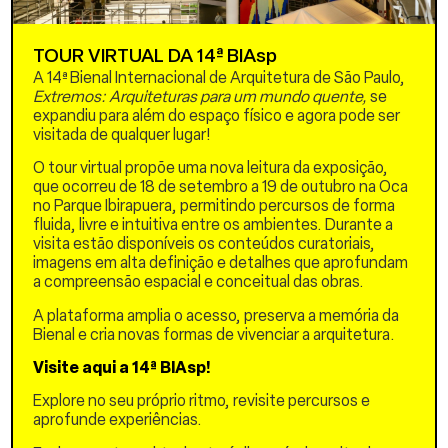
espaço de lazer. Mobilizar
recursos energéticos,
construtivos e de projeto,
TOUR VIRTUAL DA 14ª BIAsp
que onerem menos o
A 14ª Bienal Internacional de Arquitetura de São Paulo,
planeta. Coletivizar os bens
Extremos: Arquiteturas para um mundo quente,
se
e os espaços.
expandiu para além do espaço físico e agora pode ser
visitada de qualquer lugar!
Um século pode
transformar construções
O tour virtual propõe uma nova leitura da exposição,
sociais acerca das
que ocorreu de 18 de setembro a 19 de outubro na Oca
dinâmicas de habitação e
no Parque Ibirapuera, permitindo percursos de forma
uso doméstico. Frente às
fluida, livre e intuitiva entre os ambientes. Durante a
mudanças na percepção da
visita estão disponíveis os conteúdos curatoriais,
moral, da divisão do
imagens em alta definição e detalhes que aprofundam
trabalho e da relação
a compreensão espacial e conceitual das obras.
público, privado e íntimo
que cem anos são capazes
A plataforma amplia o acesso, preserva a memória da
de abranger, temas como a
Bienal e cria novas formas de vivenciar a arquitetura.
superposição dos espaços,
sua coletivização e formas
Visite aqui a 14ª BIAsp!
de manutenção são pautas
nas plantas arquitetônicas.
Explore no seu próprio ritmo, revisite percursos e
aprofunde experiências.
Em 900m², no Jardim