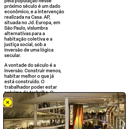
pela população nesse
próximo século é um dado
econômico, e a intervenção
realizada na Casa. AP,
situada no Jd. Europa, em
São Paulo, vislumbra
alternativas para a
habitação coletiva e a
justiça social, sob a
inversão de uma lógica
secular.
A vontade do século é a
inversão. Construir menos,
habitar melhor o que já
está construído. O
trabalhador poder estar
próximo do trabalho. O
caminho de carro virar o
caminho a pé. Cerca de
900m² de ocupação de um
lote para uma só família,
ser para usufruto de várias.
O espaço do trabalho virar