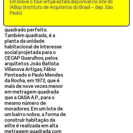
Europa, em um lote de
Em breve o tour virtual estará disponível no site do
trinta metros por trinta
IABsp (Instituto de Arquitetos do Brasil – dep. São
metros, habita uma única
Paulo)
família, de quatro pessoas,
em uma planta de
quadrado perfeito.
Também quadrada, é a
planta da unidade
habitacional de interesse
social projetada para o
CECAP Guarulhos, pelos
arquitetos João Batista
Villanova Artigas, Fábio
Penteado e Paulo Mendes
da Rocha, em 1972, que é
mais de nove vezes menor
em metragem quadrada
que a CASA A.P., para o
mesmo número de
moradores. Em um lote de
um bairro nobre, a forma de
construir habitação da
elite é realizada em alta
metragem quadrada com