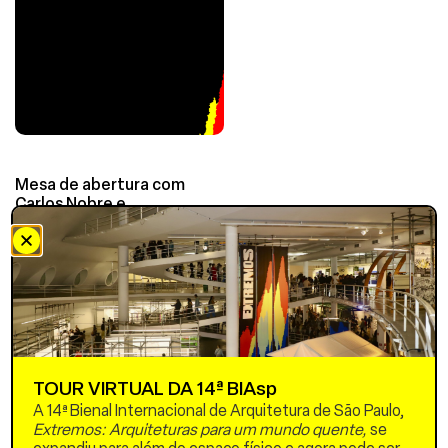
Mesa de abertura com
Carlos Nobre e
organizadores do Fórum SP
25
Entidades Organizadoras
Do Fórum Sp 25
Faculdade de Arquitetura e
Urbanismo da Universidade
TOUR VIRTUAL DA 14ª BIAsp
de São Paulo – FAUUSP
A 14ª Bienal Internacional de Arquitetura de São Paulo,
Extremos: Arquiteturas para um mundo quente,
se
Faculdade de Arquitetura e