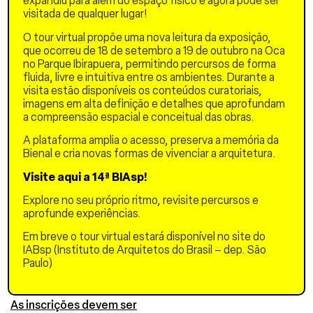
expandiu para além do espaço físico e agora pode ser
Urbanismo da Universidade
visitada de qualquer lugar!
Presbiteriana Mackenzie
O tour virtual propõe uma nova leitura da exposição,
Escola da Cidade
que ocorreu de 18 de setembro a 19 de outubro na Oca
Universidade Nove De
no Parque Ibirapuera, permitindo percursos de forma
Julho – Uninove
fluida, livre e intuitiva entre os ambientes. Durante a
visita estão disponíveis os conteúdos curatoriais,
Instituto de Arquitetos do
imagens em alta definição e detalhes que aprofundam
Brasil – Dep. São Paulo –
a compreensão espacial e conceitual das obras.
IABsp
A plataforma amplia o acesso, preserva a memória da
Conselho de Arquitetura e
Bienal e cria novas formas de vivenciar a arquitetura.
Urbanismo – CAU/SP
Visite aqui a 14ª BIAsp!
Local:
Explore no seu próprio ritmo, revisite percursos e
IABsp – rua Bento Freitas,
aprofunde experiências.
306 – Vila Buarque – São
Paulo – SP
Em breve o tour virtual estará disponível no site do
IABsp (Instituto de Arquitetos do Brasil – dep. São
Gratuito
Paulo)
Inscrições:
As inscrições devem ser