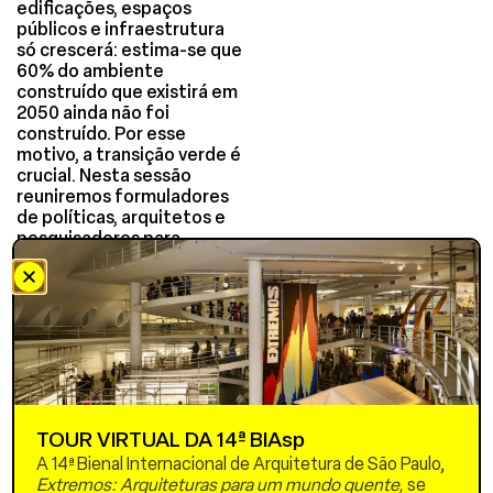
edificações, espaços
públicos e infraestrutura
só crescerá: estima-se que
60% do ambiente
construído que existirá em
2050 ainda não foi
construído. Por esse
motivo, a transição verde é
crucial. Nesta sessão
reuniremos formuladores
de políticas, arquitetos e
pesquisadores para
explorar de forma prática
como podemos alcançar
essa meta. Com estudos
de casos reais e expertise
global, esta sessão
demonstrará como a
transformação do
ambiente construído no
caminho da
TOUR VIRTUAL DA 14ª BIAsp
sustentabilidade e
A 14ª Bienal Internacional de Arquitetura de São Paulo,
resiliência é uma
Extremos: Arquiteturas para um mundo quente,
se
oportunidade vital para