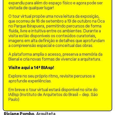
expandiu para além do espaço físico e agora pode ser
cidades ao redor do mundo.
visitada de qualquer lugar!
Mesa de debates com:
O tour virtual propõe uma nova leitura da exposição,
Elisabete
que ocorreu de 18 de setembro a 19 de outubro na Oca
França,
Secretária
no Parque Ibirapuera, permitindo percursos de forma
Municipal de Urbanismo e
fluida, livre e intuitiva entre os ambientes. Durante a
Licenciamento de Sao
visita estão disponíveis os conteúdos curatoriais,
Paulo
imagens em alta definição e detalhes que aprofundam
a compreensão espacial e conceitual das obras.
Maria Teresa
Fedeli,
Secretária
A plataforma amplia o acesso, preserva a memória da
Executiva do Programa
Bienal e cria novas formas de vivenciar a arquitetura.
Mananciais (SEHAB)
Visite aqui a 14ª BIAsp!
Fábio M.
Explore no seu próprio ritmo, revisite percursos e
Espíndola,
Analista de
aprofunde experiências.
Politicas Publicas e Gestao
Governamental na
Em breve o tour virtual estará disponível no site do
SECLIMA – São Paulo
IABsp (Instituto de Arquitetos do Brasil – dep. São
Paulo)
Denise Duarte,
Professora
Titular na FAU-USP
Riciane Pombo,
Arquiteta