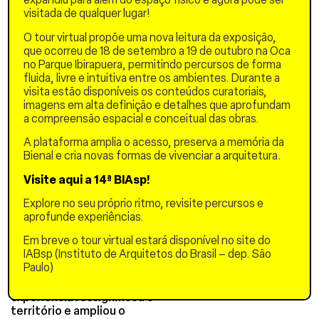
visitada de qualquer lugar!
transformações,
destacam-se: reboco e
O tour virtual propõe uma nova leitura da exposição,
pintura de terra na
que ocorreu de 18 de setembro a 19 de outubro na Oca
fachada, piso de terra nas
no Parque Ibirapuera, permitindo percursos de forma
salas, forro de bambu,
fluida, livre e intuitiva entre os ambientes. Durante a
banco de taipa de pilão na
visita estão disponíveis os conteúdos curatoriais,
área de convivência
imagens em alta definição e detalhes que aprofundam
externa, a reutilização de
a compreensão espacial e conceitual das obras.
cerâmicas para o
revestimento do banheiro
A plataforma amplia o acesso, preserva a memória da
e a construção de um
Bienal e cria novas formas de vivenciar a arquitetura.
telhado verde. As
participantes também
Visite aqui a 14ª BIAsp!
incorporaram os Adinkras
às paredes, resgatando
Explore no seu próprio ritmo, revisite percursos e
esses símbolos, originários
aprofunde experiências.
da África Ocidental, como
Em breve o tour virtual estará disponível no site do
gesto de afirmação de
IABsp (Instituto de Arquitetos do Brasil – dep. São
identidades e resistência.
Paulo)
Mais do que a recuperação
física do espaço, a
experiência ressignificou o
território e ampliou o