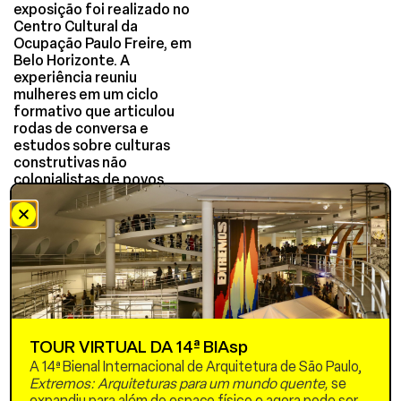
exposição foi realizado no
Centro Cultural da
Ocupação Paulo Freire, em
Belo Horizonte. A
experiência reuniu
mulheres em um ciclo
formativo que articulou
rodas de conversa e
estudos sobre culturas
construtivas não
colonialistas de povos
latino-americanos,
africanos e indígenas,
oficinas de cocriação,
visitas de campo, oficinas
mão na massa e mutirões
abertos à comunidade. O
grupo projetou
coletivamente as
melhorias necessárias e
TOUR VIRTUAL DA 14ª BIAsp
executou as intervenções
A 14ª Bienal Internacional de Arquitetura de São Paulo,
com terra, bambu e
Extremos: Arquiteturas para um mundo quente,
se
reaproveitamento de
expandiu para além do espaço físico e agora pode ser
materiais. Entre as