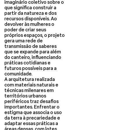
imaginário coletivo sobre o
que significa construir a
partir da natureza e dos
recursos disponíveis. Ao
devolver às mulheres o
poder de criar seus
próprios espaços, o projeto
gera uma rede de
transmissão de saberes
que se expande para além
do canteiro, influenciando
práticas cotidianas e
futuros possíveis para a
comunidade.
A arquitetura realizada
com materiais naturais e
técnicas milenares em
territórios urbanos
periféricos traz desafios
importantes. Enfrentar o
estigma que associa o uso
da terra à precariedade e
adaptar essas práticas a
áreas densas, com lotes