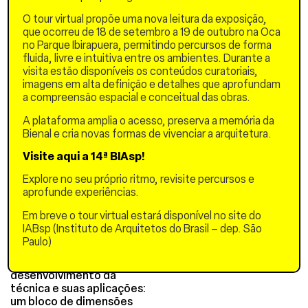
fabricados.
O tour virtual propõe uma nova leitura da exposição,
Segundo o último Censo do
que ocorreu de 18 de setembro a 19 de outubro na Oca
IBGE, de 2022, em 87,9%
no Parque Ibirapuera, permitindo percursos de forma
dos domicílios do Brasil o
fluida, livre e intuitiva entre os ambientes. Durante a
material das paredes
visita estão disponíveis os conteúdos curatoriais,
externas era alvenaria ou
imagens em alta definição e detalhes que aprofundam
taipa com revestimento,
a compreensão espacial e conceitual das obras.
7,2% era alvenaria sem
A plataforma amplia o acesso, preserva a memória da
revestimento e 4,1% em
Bienal e cria novas formas de vivenciar a arquitetura.
madeira para construção.
Essa materialidade é,
Visite aqui a 14ª BIAsp!
portanto, um dos maiores
recursos construtivos
Explore no seu próprio ritmo, revisite percursos e
disponíveis no País.
aprofunde experiências.
Apresentamos o ensaio de
Em breve o tour virtual estará disponível no site do
um sistema construtivo
IABsp (Instituto de Arquitetos do Brasil – dep. São
para paredes portantes em
Paulo)
taipa de pilão leve, de
modo a contribuir no
desenvolvimento da
técnica e suas aplicações:
um bloco de dimensões