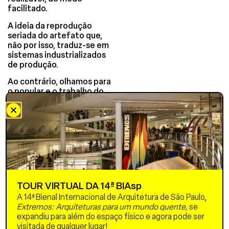
facilitado.
A ideia da reprodução
seriada do artefato que,
não por isso, traduz-se em
sistemas industrializados
de produção.
Ao contrário, olhamos para
o popular e o trabalho do
artífice, ou seja, a
reprodutibilidade segundo
o gesto manual com suas
virtudes específicas.
Terra e palha:
materialidades domésticas
da cultura humana, são
recursos construtivos
TOUR VIRTUAL DA 14ª BIAsp
abundantes nos territórios
e, somados, conformam um
A 14ª Bienal Internacional de Arquitetura de São Paulo,
amálgama oportuno para a
Extremos: Arquiteturas para um mundo quente,
se
arquitetura capaz de
expandiu para além do espaço físico e agora pode ser
autoestruturar blocos pré-
visitada de qualquer lugar!