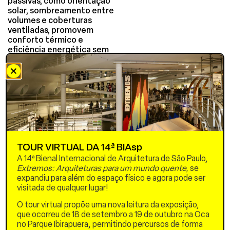
passivas, como orientação
solar, sombreamento entre
volumes e coberturas
ventiladas, promovem
conforto térmico e
eficiência energética sem
depender de sistemas
artificiais.
Implantado em Área
Especial de Interesse
Social (AEIS), na Avenida
Brasil, em Manaus, o
conjunto integra áreas
verdes, equipamentos
comunitários e espaços
TOUR VIRTUAL DA 14ª BIAsp
coletivos, fortalecendo
A 14ª Bienal Internacional de Arquitetura de São Paulo,
convivência,
Extremos: Arquiteturas para um mundo quente,
se
pertencimento e redes de
expandiu para além do espaço físico e agora pode ser
solidariedade. Blocos
visitada de qualquer lugar!
geminados de dois níveis
recebem tipologias
O tour virtual propõe uma nova leitura da exposição,
variadas, aproveitam a
que ocorreu de 18 de setembro a 19 de outubro na Oca
ventilação predominante e
no Parque Ibirapuera, permitindo percursos de forma