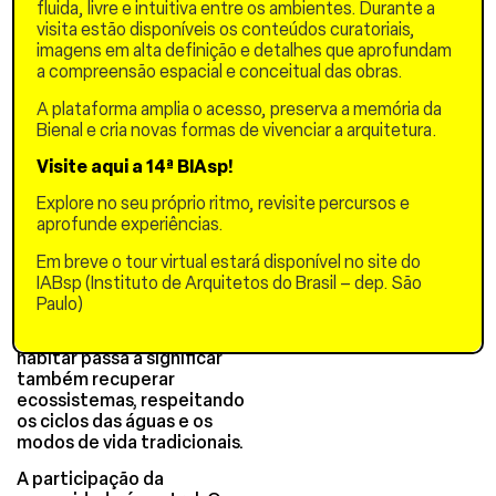
criam corredores de ar que
fluida, livre e intuitiva entre os ambientes. Durante a
funcionam como túneis de
visita estão disponíveis os conteúdos curatoriais,
refrigeração, melhorando
imagens em alta definição e detalhes que aprofundam
microclimas internos e
a compreensão espacial e conceitual das obras.
externos.
A plataforma amplia o acesso, preserva a memória da
No âmbito ambiental, a
Bienal e cria novas formas de vivenciar a arquitetura.
proposta atua na
Visite aqui a 14ª BIAsp!
restauração de igarapés
urbanos por meio de
Explore no seu próprio ritmo, revisite percursos e
drenagem natural,
aprofunde experiências.
wetlands artificiais e filtros
biológicos, transformando
Em breve o tour virtual estará disponível no site do
áreas degradadas em
IABsp (Instituto de Arquitetos do Brasil – dep. São
corredores ecológicos que
Paulo)
conectam o ambiente
natural à cidade. Assim,
habitar passa a significar
também recuperar
ecossistemas, respeitando
os ciclos das águas e os
modos de vida tradicionais.
A participação da