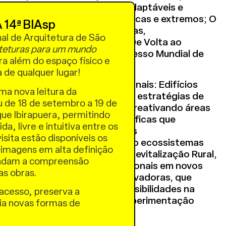
ro, propondo infraestruturas adaptáveis e
es de resistir a inundações, secas e extremos; O
 14ª BIAsp
 a inovação surge em periferias,
nal de Arquitetura de São
s e fronteiras ecológicas; e De Volta ao
teturas para um mundo
tiva prospectiva rumo ao Congresso Mundial de
a além do espaço físico e
 em Pequim.
a de qualquer lugar!
há cinco perspectivas adicionais: Edifícios
uma nova leitura da
quilíbrio ecológico através de estratégias de
u de 18 de setembro a 19 de
 carbono; Regeneração Urbana, reativando áreas
ue Ibirapuera, permitindo
ravés de intervenções específicas que
a, livre e intuitiva entre os
enquanto atendem necessidades
isita estão disponíveis os
tetura Paisagística, retecendo ecossistemas
 imagens em alta definição
do a resiliência climática; Revitalização Rural,
undam a compreensão
amente assentamentos tradicionais em novos
das obras.
nto endógeno; e Práticas Inovadoras, que
plinares e exploram novas possibilidades na
acesso, preserva a
logia digital, biomimética e experimentação
ria novas formas de
.