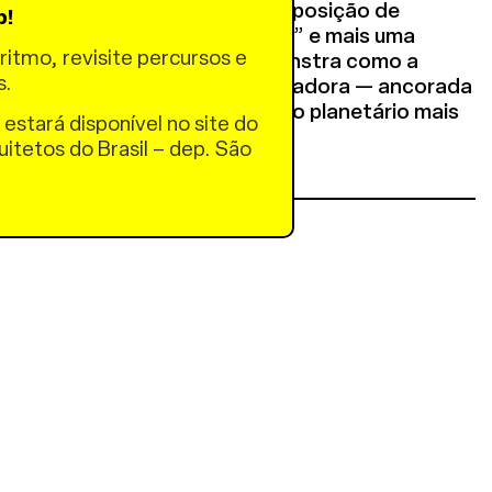
s centrais desta Bienal, a Exposição de
p!
 menos uma exibição de “feitos” e mais uma
ritmo, revisite percursos e
idade compartilhada. Ela demonstra como a
s.
anecer humilde, mas transformadora — ancorada
soas e orientada para um futuro planetário mais
 estará disponível no site do
el.
uitetos do Brasil – dep. São