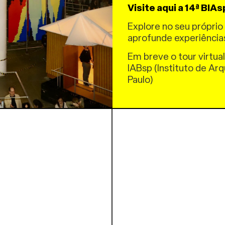
Como uma das exposiçõe
Visite aqui a 14ª BIAs
Arquitetura da China é
Explore no seu próprio 
prática de responsabil
aprofunde experiência
arquitetura pode perm
no lugar, atenta às pes
Em breve o tour virtual
equilibrado e sustentáv
IABsp (Instituto de Arq
Paulo)