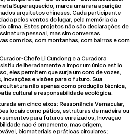
neta Superaquecido, marca uma rara aparição
omados arquitetos chineses. Cada participante
dada pelos ventos do lugar, pela memória da
 do clima. Estes projetos não são declarações de
assinatura pessoal, mas sim conversas
tivas com rios, com montanhas, com bairros e com
o Curador-Chefe Li Cundong e a Curadora
sistiu deliberadamente a impor um único estilo
sso, eles permitem que surja um coro de vozes,
 inovações e visões para o futuro. Sua
rquitetura não apenas como produção técnica,
a cultural e responsabilidade ecológica.
turada em cinco eixos: Ressonância Vernacular,
ões locais como pátios, estruturas de madeira ou
 sementes para futuros enraizados; Inovação
bilidade não é ornamento, mas origem,
vável, biomateriais e práticas circulares;