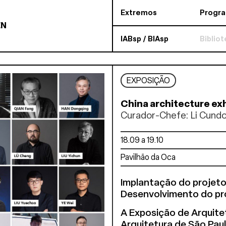
Extremos
Progr
EN
IABsp / BIAsp
Biblio
EXPOSIÇÃO
China architecture exh
Curador-Chefe: Li Cundo
18.09 a 19.10
Pavilhão da Oca
Implantação do projeto
Desenvolvimento do pr
A Exposição de Arquitet
Arquitetura de São Pau