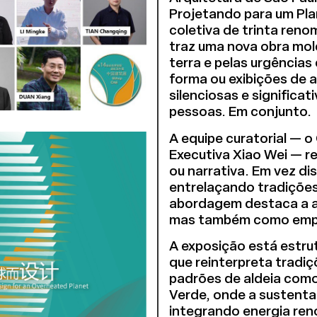
Projetando para um Pla
coletiva de trinta ren
traz uma nova obra mol
terra e pelas urgências
forma ou exibições de 
silenciosas e significa
pessoas. Em conjunto.
A equipe curatorial — 
Executiva Xiao Wei — re
ou narrativa. Em vez di
entrelaçando tradições,
abordagem destaca a a
mas também como empati
A exposição está estru
que reinterpreta tradiç
padrões de aldeia como
Verde, onde a sustenta
integrando energia reno