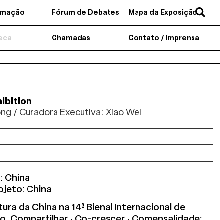
amação
Fórum de Debates
Mapa da Exposição
teca
Chamadas
Contato / Imprensa
ibition
ng / Curadora Executiva: Xiao Wei
: China
ojeto: China
ura da China na 14ª Bienal Internacional de
lo, Compartilhar · Co-crescer · Comensalidade: