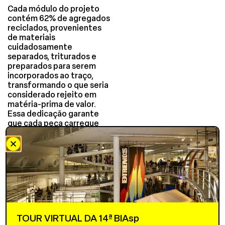
Cada módulo do projeto
contém 62% de agregados
reciclados, provenientes
de materiais
cuidadosamente
separados, triturados e
preparados para serem
incorporados ao traço,
transformando o que seria
considerado rejeito em
matéria-prima de valor.
Essa dedicação garante
que cada peça carregue
não apenas uma função
prática, mas também a
narrativa de cuidado e
atenção em cada etapa do
processo.
A tonalidade naturalmente
avermelhada do cobogó é
resultado dos resíduos de
telhas e tijolos, criando
TOUR VIRTUAL DA 14ª BIAsp