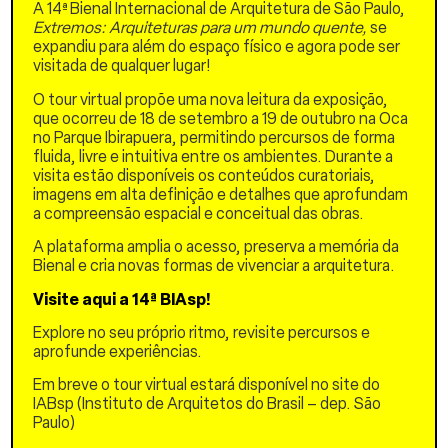
uma paleta orgânica que
A 14ª Bienal Internacional de Arquitetura de São Paulo,
dispensa corantes
Extremos: Arquiteturas para um mundo quente,
se
artificiais e resgata a
expandiu para além do espaço físico e agora pode ser
essência do barro. Ao
visitada de qualquer lugar!
incorporar esses
fragmentos triturados ao
O tour virtual propõe uma nova leitura da exposição,
traço, revela-se uma
que ocorreu de 18 de setembro a 19 de outubro na Oca
estética singular, que alia
no Parque Ibirapuera, permitindo percursos de forma
inovação, memória e
fluida, livre e intuitiva entre os ambientes. Durante a
sustentabilidade.
visita estão disponíveis os conteúdos curatoriais,
imagens em alta definição e detalhes que aprofundam
Além da estética, o
a compreensão espacial e conceitual das obras.
Cobogó Alberobello
desempenha funções
A plataforma amplia o acesso, preserva a memória da
arquitetônicas
Bienal e cria novas formas de vivenciar a arquitetura.
importantes: modula a
Visite aqui a 14ª BIAsp!
entrada de luz, promove
ventilação e adiciona
Explore no seu próprio ritmo, revisite percursos e
textura aos espaços,
aprofunde experiências.
proporcionando conforto e
poesia visual. Sua
Em breve o tour virtual estará disponível no site do
geometria versátil permite
IABsp (Instituto de Arquitetos do Brasil – dep. São
múltiplas paginações,
Paulo)
oferecendo liberdade