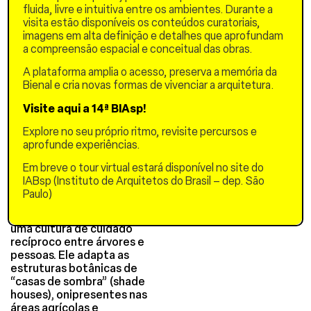
aos primeiros 5 a 10 anos
fluida, livre e intuitiva entre os ambientes. Durante a
antes de amadurecerem o
visita estão disponíveis os conteúdos curatoriais,
suficiente para fornecer
imagens em alta definição e detalhes que aprofundam
copas efetivas. Nesses
a compreensão espacial e conceitual das obras.
anos decisivos, o
A plataforma amplia o acesso, preserva a memória da
engajamento da
Bienal e cria novas formas de vivenciar a arquitetura.
comunidade é crucial para
estabelecer sistemas de
Visite aqui a 14ª BIAsp!
cuidado contínuo entre
humanos e a vida vegetal.
Explore no seu próprio ritmo, revisite percursos e
aprofunde experiências.
Este projeto aborda o
florestamento urbano
Em breve o tour virtual estará disponível no site do
tanto como um projeto
IABsp (Instituto de Arquitetos do Brasil – dep. São
ambiental quanto
Paulo)
socioeconômico, no qual a
arquitetura pode apoiar
uma cultura de cuidado
recíproco entre árvores e
pessoas. Ele adapta as
estruturas botânicas de
“casas de sombra” (shade
houses), onipresentes nas
áreas agrícolas e