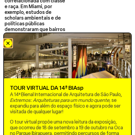
correlacionada com classe
e raça. Em Miami, por
exemplo, estudos de
scholars ambientais e de
políticas públicas
demonstraram que bairros
mais pobres e racializados
têm menos árvores do que
os bairros affluenters.
Apesar das iniciativas de
florestamento urbano, dois
problemas principais
persistiram na última
década. Primeiro, os
municípios só podem
plantar árvores em áreas
TOUR VIRTUAL DA 14ª BIAsp
de propriedade pública, o
A 14ª Bienal Internacional de Arquitetura de São Paulo,
que pode ser limitante em
Extremos: Arquiteturas para um mundo quente,
se
escopo. Segundo, a falta
expandiu para além do espaço físico e agora pode ser
de investimento na
visitada de qualquer lugar!
manutenção das árvores
resulta em “desperdício
O tour virtual propõe uma nova leitura da exposição,
verde” – mudas de árvores
que ocorreu de 18 de setembro a 19 de outubro na Oca
nem sempre sobrevivem
no Parque Ibirapuera, permitindo percursos de forma