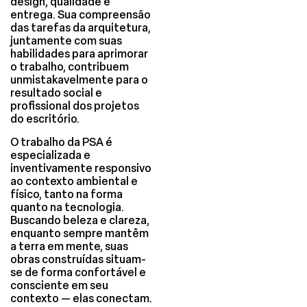
design, qualidade e
entrega. Sua compreensão
das tarefas da arquitetura,
juntamente com suas
habilidades para aprimorar
o trabalho, contribuem
unmistakavelmente para o
resultado social e
profissional dos projetos
do escritório.
O trabalho da PSA é
especializada e
inventivamente responsivo
ao contexto ambiental e
físico, tanto na forma
quanto na tecnologia.
Buscando beleza e clareza,
enquanto sempre mantêm
a terra em mente, suas
obras construídas situam-
se de forma confortável e
consciente em seu
contexto — elas conectam.