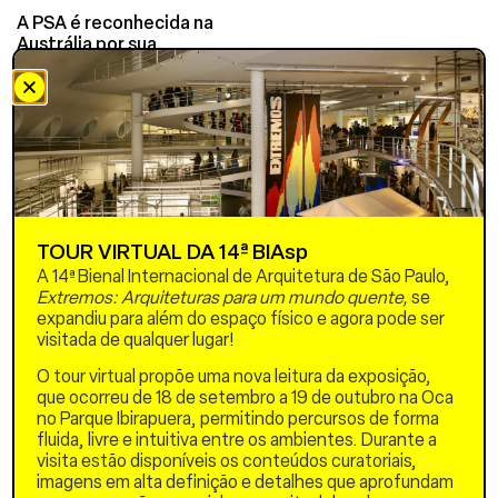
A PSA é reconhecida na
Austrália por sua
abordagem inovadora em
sustentabilidade e design
na prática da arquitetura. O
principal do escritório,
Peter Stutchbury, atua de
forma independente
desde 1981, produzindo
uma ampla variedade de
trabalhos. Seus projetos
TOUR VIRTUAL DA 14ª BIAsp
têm sido publicados e
A 14ª Bienal Internacional de Arquitetura de São Paulo,
aclamados
Extremos: Arquiteturas para um mundo quente,
se
internacionalmente. A obra
expandiu para além do espaço físico e agora pode ser
da PSA está representada
visitada de qualquer lugar!
em edições do Atlas
Mundial da Phaidon.
O tour virtual propõe uma nova leitura da exposição,
que ocorreu de 18 de setembro a 19 de outubro na Oca
Desde 1995, o escritório
no Parque Ibirapuera, permitindo percursos de forma
conquistou 75 prêmios do
fluida, livre e intuitiva entre os ambientes. Durante a
Royal Australian Institute
visita estão disponíveis os conteúdos curatoriais,
of Architects, incluindo 17
imagens em alta definição e detalhes que aprofundam
Prêmios Nacionais. Em