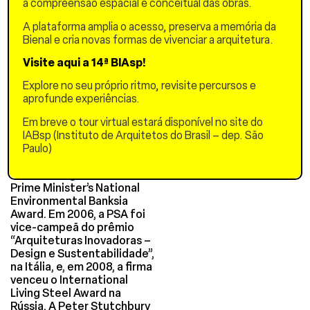
a compreensão espacial e conceitual das obras.
2003, a PSA tornou-se a
primeira empresa a ganhar
A plataforma amplia o acesso, preserva a memória da
os dois principais prêmios
Bienal e cria novas formas de vivenciar a arquitetura.
de arquitetura do país,
repetindo esse feito em
Visite aqui a 14ª BIAsp!
2005. Em 1999, venceram o
National Metal Industries
Explore no seu próprio ritmo, revisite percursos e
Award of Excellence e, em
aprofunde experiências.
2000 e 2008, o Australian
Timber Award. Em 2001, o
Em breve o tour virtual estará disponível no site do
trabalho da PSA foi o
IABsp (Instituto de Arquitetos do Brasil – dep. São
principal contribuidor para
Paulo)
que a Universidade de
Newcastle ganhasse o
Prime Minister’s National
Environmental Banksia
Award. Em 2006, a PSA foi
vice-campeã do prêmio
“Arquiteturas Inovadoras –
Design e Sustentabilidade”,
na Itália, e, em 2008, a firma
venceu o International
Living Steel Award na
Rússia. A Peter Stutchbury