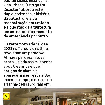
padrão cíclico inscrito na
vida urbana. “Design for
Disaster” aborda este
duplo horizonte: a história
da catástrofe e da
reconstrução por um lado,
e a questão da arquitetura
em um estado permanente
de emergência por outro.
Os terremotos de 2020 e
2023 na Turquia e na Síria
revelaram um paradoxo.
Milhões perderam suas
casas – ainda assim, apenas
após três anos é que
abrigos de alumínio
apareceram em escala. Ao
mesmo tempo, distritos de
arranha-céus surgiram em
velocidade recorde – não
para sobreviventes, mas
como projetos imobiliários
especulativos. O desastre