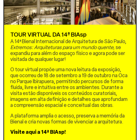
assim se torna um motor do
capital.
O modelo 1:20 apresentado
na Bienal reflete esta
contradição. Leves,
TOUR VIRTUAL DA 14ª BIAsp
resistentes ao fogo e a
A 14ª Bienal Internacional de Arquitetura de São Paulo,
terremotos, estas casas
Extremos: Arquiteturas para um mundo quente,
se
prometem soluções
expandiu para além do espaço físico e agora pode ser
rápidas, mas na prática
visitada de qualquer lugar!
permanecem tardias,
temporárias e precárias.
O tour virtual propõe uma nova leitura da exposição,
Paul Virilio chamou isso de
que ocorreu de 18 de setembro a 19 de outubro na Oca
política do acidente: “Com
no Parque Ibirapuera, permitindo percursos de forma
cada invenção, inventamos
fluida, livre e intuitiva entre os ambientes. Durante a
também seu acidente”. O
visita estão disponíveis os conteúdos curatoriais,
abrigo é tanto um espaço
imagens em alta definição e detalhes que aprofundam
de proteção quanto um
a compreensão espacial e conceitual das obras.
símbolo de fragilidade –
uma estrutura assombrada
A plataforma amplia o acesso, preserva a memória da
pela própria catástrofe
Bienal e cria novas formas de vivenciar a arquitetura.
que busca resistir.
Visite aqui a 14ª BIAsp!
A percepção de Virilio