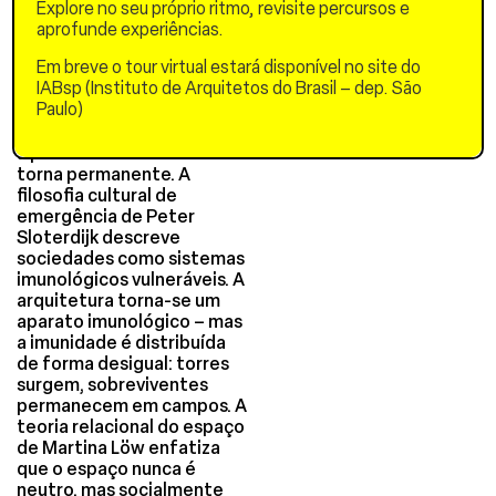
ressoa com a tese de
Explore no seu próprio ritmo, revisite percursos e
Giorgio Agamben de que o
aprofunde experiências.
estado de exceção tornou-
Em breve o tour virtual estará disponível no site do
se a regra. Na Turquia, isso
IABsp (Instituto de Arquitetos do Brasil – dep. São
é visível no deslocamento
Paulo)
tardio: abrigos são
fornecidos apenas quando
a provisionalidade em si se
torna permanente. A
filosofia cultural de
emergência de Peter
Sloterdijk descreve
sociedades como sistemas
imunológicos vulneráveis. A
arquitetura torna-se um
aparato imunológico – mas
a imunidade é distribuída
de forma desigual: torres
surgem, sobreviventes
permanecem em campos. A
teoria relacional do espaço
de Martina Löw enfatiza
que o espaço nunca é
neutro, mas socialmente