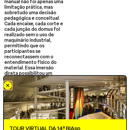
manual não foi apenas uma
limitação prática, mas
sobretudo uma decisão
pedagógica e conceitual.
Cada encaixe, cada corte e
cada junção do domus foi
realizado sem o uso de
maquinário industrial,
permitindo que os
participantes se
reconectassem com o
entendimento físico do
material. Essa imersão
direta possibilitou um
aprendizado singular sobre
a resistência, a
plasticidade e o
comportamento da
madeira diante de
diferentes esforços
estruturais.
Vista de cima, a estrutura
TOUR VIRTUAL DA 14ª BIAsp
revela sua geometria radial,