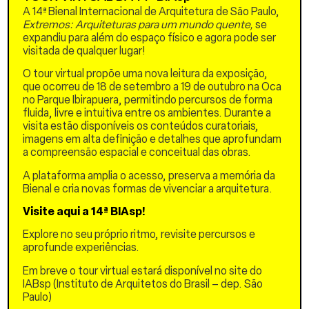
ripas de madeira partem de
A 14ª Bienal Internacional de Arquitetura de São Paulo,
um núcleo central e se
Extremos: Arquiteturas para um mundo quente,
se
distribuem até o
expandiu para além do espaço físico e agora pode ser
perímetro, formando um
visitada de qualquer lugar!
padrão que combina
O tour virtual propõe uma nova leitura da exposição,
simetria e organicidade. As
que ocorreu de 18 de setembro a 19 de outubro na Oca
linhas sugerem um
no Parque Ibirapuera, permitindo percursos de forma
movimento espiralado,
fluida, livre e intuitiva entre os ambientes. Durante a
próximo às formas
visita estão disponíveis os conteúdos curatoriais,
encontradas na natureza,
imagens em alta definição e detalhes que aprofundam
como pétalas ou nervuras
a compreensão espacial e conceitual das obras.
de folhas. Essa lógica
construtiva garante o
A plataforma amplia o acesso, preserva a memória da
equilíbrio das forças, em
Bienal e cria novas formas de vivenciar a arquitetura.
que cada elemento
trabalha em compressão e
Visite aqui a 14ª BIAsp!
flexão, sustentado pelo
todo. O domo, nesse
Explore no seu próprio ritmo, revisite percursos e
enquadramento, se mostra
aprofunde experiências.
não apenas como um
Em breve o tour virtual estará disponível no site do
objeto arquitetônico, mas
IABsp (Instituto de Arquitetos do Brasil – dep. São
também como um
Paulo)
diagrama vivo da relação