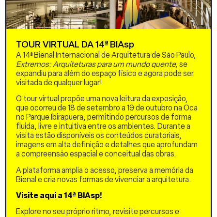
TOUR VIRTUAL DA 14ª BIAsp
A 14ª Bienal Internacional de Arquitetura de São Paulo,
Extremos: Arquiteturas para um mundo quente,
se
expandiu para além do espaço físico e agora pode ser
visitada de qualquer lugar!
O tour virtual propõe uma nova leitura da exposição,
que ocorreu de 18 de setembro a 19 de outubro na Oca
no Parque Ibirapuera, permitindo percursos de forma
Palestra com Esteban
fluida, livre e intuitiva entre os ambientes. Durante a
Benavides (Al Borde,
visita estão disponíveis os conteúdos curatoriais,
Equador), mediação de
imagens em alta definição e detalhes que aprofundam
Pedro Rossi (Diretor
a compreensão espacial e conceitual das obras.
Cultural, IAB-DN)
A plataforma amplia o acesso, preserva a memória da
Gratuito
Bienal e cria novas formas de vivenciar a arquitetura.
As inscrições devem ser
Visite aqui a 14ª BIAsp!
feitas aqui.
Explore no seu próprio ritmo, revisite percursos e
As inscrições estarão