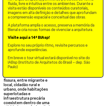
Trabalhadores migrantes,
fluida, livre e intuitiva entre os ambientes. Durante a
parte da População
visita estão disponíveis os conteúdos curatoriais,
Flutuante da China de 380
imagens em alta definição e detalhes que aprofundam
milhões, sustentam a
a compreensão espacial e conceitual das obras.
indústria, mas permanecem
excluídos de várias formas
A plataforma amplia o acesso, preserva a memória da
de habitação formal,
Bienal e cria novas formas de vivenciar a arquitetura.
serviços e vida cívica,
conforme mediado pelo
Visite aqui a 14ª BIAsp!
sistema Hukou.
Explore no seu próprio ritmo, revisite percursos e
O trabalho é central para
aprofunde experiências.
essa condição. Ele
estrutura tanto a
Em breve o tour virtual estará disponível no site do
economia local quanto as
IABsp (Instituto de Arquitetos do Brasil – dep. São
múltiplas comunidades que
Paulo)
cuidam dessas paisagens. A
periferia torna visível essa
fissura, entre migrante e
local, cidadão rural e
urbano, onde habitações
superlotadas e
infraestrutura precária
coexistem dentro de uma