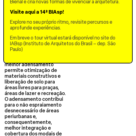
projetadas para armazenar
Bienal e cria novas formas de vivenciar a arquitetura.
temporariamente o
Visite aqui a 14ª BIAsp!
excedente hídrico,
liberando gradativamente
Explore no seu próprio ritmo, revisite percursos e
e evitando sobrecargas no
aprofunde experiências.
sistema de drenagem. Tais
estratégias também foram
Em breve o tour virtual estará disponível no site do
vinculadas à tipologia e
IABsp (Instituto de Arquitetos do Brasil – dep. São
Implantação do conjunto
Paulo)
de edifícios de Habitação
Social, uma vez que um
melhor adensamento
permite otimização de
materiais construtivos e
liberação de solo para
áreas livres para praças,
áreas de lazer e recreação.
O adensamento contribui
para o não espraiamento
desnecessário de áreas
periurbanas e,
consequentemente,
melhor integração e
cobertura dos modais de