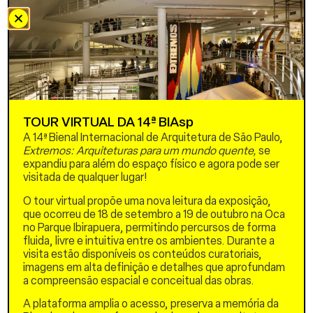
moradores, trabalhando a
favor do ciclo hidrológico.
Houve intenso cuidado no
desenho do traçado urbano
de forma a conter volumes
maiores de águas pluviais e
a velocidade das águas
devido à alta declividade
da área. Biovaletas foram
TOUR VIRTUAL DA 14ª BIAsp
implementadas ao longo
A 14ª Bienal Internacional de Arquitetura de São Paulo,
das ruas para captar e
Extremos: Arquiteturas para um mundo quente,
se
infiltrar a água da chuva no
expandiu para além do espaço físico e agora pode ser
solo, evitando alagamentos
visitada de qualquer lugar!
e minimizando a erosão.
Próximo às unidades
O tour virtual propõe uma nova leitura da exposição,
habitacionais, jardins de
que ocorreu de 18 de setembro a 19 de outubro na Oca
chuva auxiliam na absorção
no Parque Ibirapuera, permitindo percursos de forma
da água pluvial, além de
fluida, livre e intuitiva entre os ambientes. Durante a
contribuir para um
visita estão disponíveis os conteúdos curatoriais,
ambiente mais fresco e
imagens em alta definição e detalhes que aprofundam
agradável. Para conter
a compreensão espacial e conceitual das obras.
volumes maiores de água,
bacias de retenção foram
A plataforma amplia o acesso, preserva a memória da