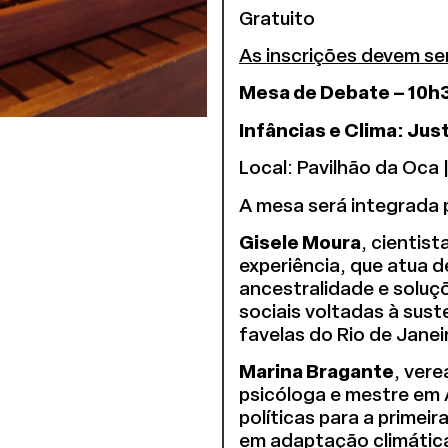
Gratuito
As inscrições devem ser
Mesa de Debate – 10h3
Infâncias e Clima: Jus
Local: Pavilhão da Oca 
A mesa será integrada 
Gisele Moura
, cientis
experiência, que atua d
ancestralidade e soluç
sociais voltadas à sust
favelas do Rio de Janei
Marina Bragante
, ver
psicóloga e mestre em 
políticas para a primei
em adaptação climática