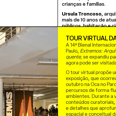
crianças e famílias.
Ursula Troncoso,
arqui
mais de 10 anos de atu
públicos, habitação e 
programas como o Urban
TOUR VIRTUAL DA
Karoline Freire Dias
, 
A 14ª Bienal Internacio
agente cultural pelo Pe
Paulo,
Extremos: Arqui
Ecoativa é co-fundadora
quente,
se expandiu par
diversas formações e o
agora pode ser visitad
educação ambiental) c
ambiental juntamente 
O tour virtual propõe 
exposição, que ocorre
Mediação
:
Jaison Pong
outubro na Oca no Parq
que integram cultura, 
percursos de forma fluid
Ecoativa e gerente do 
ambientes. Durante a v
Articula o projeto Adri
conteúdos curatoriais,
com sua trajetória de 
e detalhes que aprof
Tamanho que o Planeta 
espacial e conceitual 