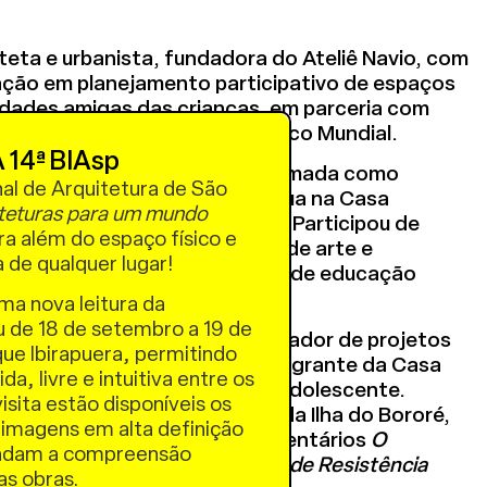
teta e urbanista, fundadora do Ateliê Navio, com
ação em planejamento participativo de espaços
cidades amigas das crianças, em parceria com
95 Brasil e iniciativas do Banco Mundial.
 14ª BIAsp
moradora da Ilha do Bororé. Formada como
nal de Arquitetura de São
rcurso Cultural, atualmente atua na Casa
teturas para um mundo
 do coletivo Na Ilha Agência. Participou de
a além do espaço físico e
ficinas, como o NAEA (Núcleo de arte e
a de qualquer lugar!
om a FAUUSP, e uma formação de educação
com o Humanaterra.
uma nova leitura da
u de 18 de setembro a 19 de
iluppi Lara
, gestor e coordenador de projetos
ue Ibirapuera, permitindo
educação e meio ambiente. Integrante da Casa
a, livre e intuitiva entre os
CCA – Centro para Criança e Adolescente.
isita estão disponíveis os
ão Escola Aberta e o Memorial da Ilha do Bororé,
 imagens em alta definição
ativismo registrada nos documentários
O
undam a compreensão
é
(Instituto Alana) e
Itinerários de Resistência
das obras.