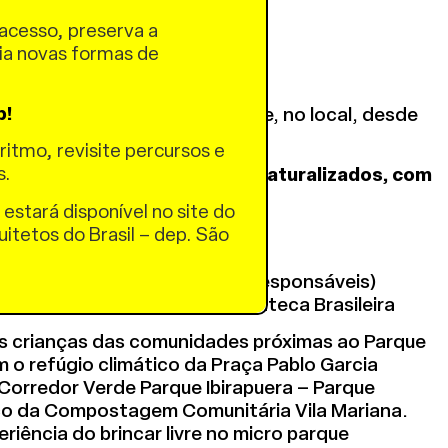
acesso, preserva a
ria novas formas de
.
 feitas aqui.
p!
ertas até o início da atividade, no local, desde
eis.
ritmo, revisite percursos e
s.
imáticos e Espaços Públicos Naturalizados, com
 estará disponível no site do
uitetos do Brasil – dep. São
 dos 6 anos (acompanhado dos responsáveis)
ia Cantero, ao lado da Cinemateca Brasileira
as crianças das comunidades próximas ao Parque
 o refúgio climático da Praça Pablo Garcia
 Corredor Verde Parque Ibirapuera – Parque
co da Compostagem Comunitária Vila Mariana.
eriência do brincar livre no micro parque