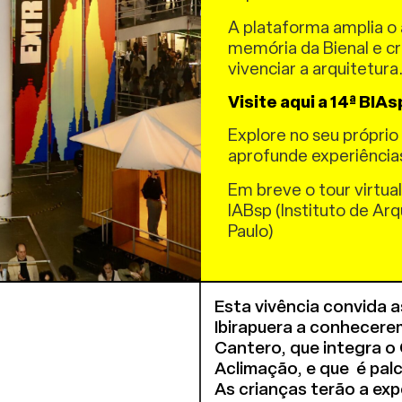
(SESC SP).
A plataforma amplia o 
Gratuito
memória da Bienal e c
vivenciar a arquitetura
As inscrições devem ser
Visite aqui a 14ª BIAs
As inscrições estarão ab
que haja vagas disponív
Explore no seu próprio 
aprofunde experiência
Vivência: Refúgios Cl
Ecobairro
Em breve o tour virtual
IABsp (Instituto de Arq
Horário: 10 horas
Paulo)
Duração: 2 horas
Faixa Etária: A partir
Local: Praça Pablo Garc
Esta vivência convida 
Ibirapuera a conhecerem
Cantero, que integra o
Aclimação, e que é pal
As crianças terão a exp