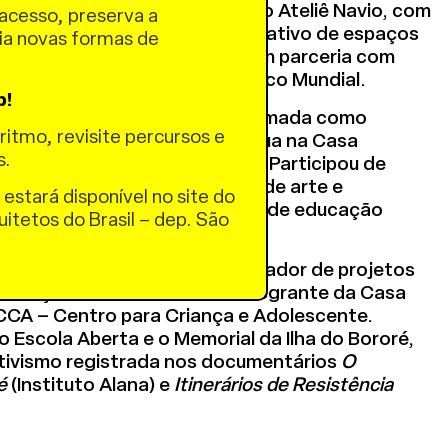
teta e urbanista, fundadora do Ateliê Navio, com
acesso, preserva a
ação em planejamento participativo de espaços
ria novas formas de
cidades amigas das crianças, em parceria com
.
95 Brasil e iniciativas do Banco Mundial.
p!
moradora da Ilha do Bororé. Formada como
ritmo, revisite percursos e
rcurso Cultural, atualmente atua na Casa
s.
 do coletivo Na Ilha Agência. Participou de
ficinas, como o NAEA (Núcleo de arte e
 estará disponível no site do
om a FAUUSP, e uma formação de educação
uitetos do Brasil – dep. São
com o Humanaterra.
iluppi Lara
, gestor e coordenador de projetos
educação e meio ambiente. Integrante da Casa
CCA – Centro para Criança e Adolescente.
ão Escola Aberta e o Memorial da Ilha do Bororé,
ativismo registrada nos documentários
O
é
(Instituto Alana) e
Itinerários de Resistência