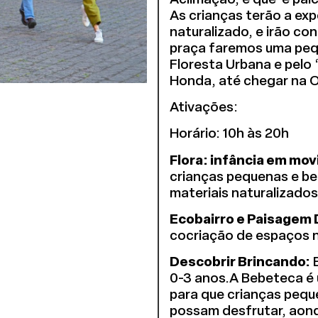
As crianças terão a exp
naturalizado, e irão c
praça faremos uma pequ
Floresta Urbana e pelo 
Honda, até chegar na O
Ativações:
Horário: 10h às 20h
Flora: infância em mo
crianças pequenas e be
materiais naturalizados
Ecobairro e Paisagem 
cocriação de espaços na
Descobrir Brincando:
E
0-3 anos.A Bebeteca é
para que crianças peq
possam desfrutar, aond