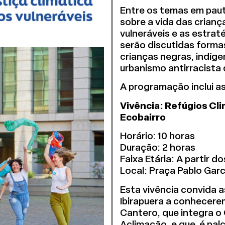
Entre os temas em paut
sobre a vida das criança
vulneráveis e as estra
serão discutidas formas
crianças negras, indíge
urbanismo antirracista 
A programação inclui as
Vivência: Refúgios Cl
Ecobairro
Horário: 10 horas
Duração: 2 horas
Faixa Etária: A partir
Local: Praça Pablo Garc
Esta vivência convida 
Ibirapuera a conhecerem
Cantero, que integra o
Aclimação, e que é pal