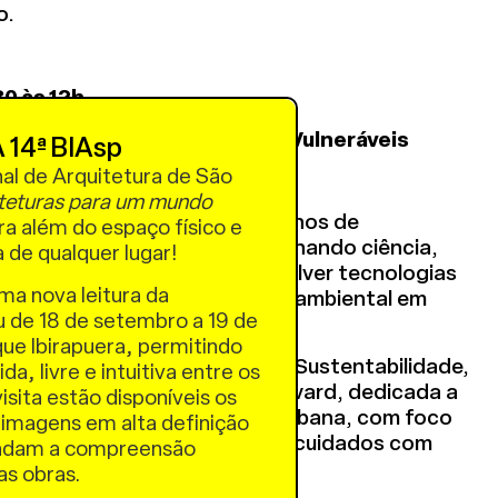
o.
0 às 12h
tiça Climática em Territórios Vulneráveis
 14ª BIAsp
nal de Arquitetura de São
por:
teturas para um mundo
ta e técnica ambiental com 15 anos de
a além do espaço físico e
e forma transdisciplinar combinando ciência,
a de qualquer lugar!
ões anticoloniais para desenvolver tecnologias
uma nova leitura da
entabilidade e resiliência socioambiental em
u de 18 de setembro a 19 de
ro.
ue Ibirapuera, permitindo
eadora em São Paulo pela Rede Sustentabilidade,
a, livre e intuitiva entre os
Administração Pública por Harvard, dedicada a
isita estão disponíveis os
ra infância e sustentabilidade urbana, com foco
 imagens em alta definição
 e fortalecimento da rede de cuidados com
undam a compreensão
das obras.