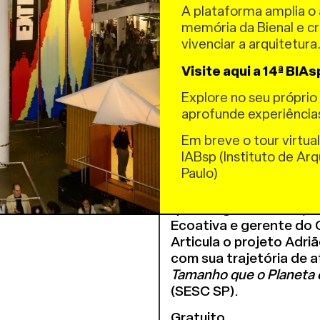
Ursula Troncoso,
arqui
A plataforma amplia o 
mais de 10 anos de atu
memória da Bienal e c
públicos, habitação e 
vivenciar a arquitetura
programas como o Urban
Visite aqui a 14ª BIAs
Karoline Freire Dias
, 
Explore no seu próprio 
agente cultural pelo Pe
aprofunde experiência
Ecoativa é co-fundadora
diversas formações e o
Em breve o tour virtual
educação ambiental) c
IABsp (Instituto de Arq
ambiental juntamente 
Paulo)
Mediação
:
Jaison Pong
que integram cultura, 
Ecoativa e gerente do 
Articula o projeto Adri
com sua trajetória de 
Tamanho que o Planeta 
(SESC SP).
Gratuito