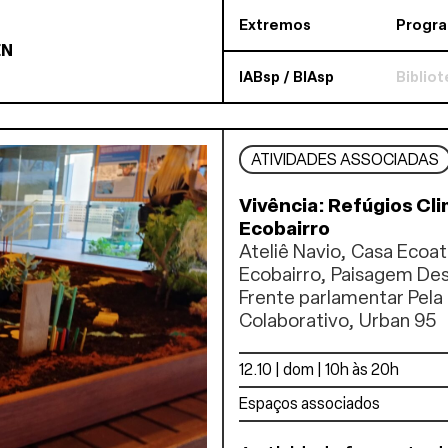
Extremos
Progr
EN
IABsp / BIAsp
Biblio
ATIVIDADES ASSOCIADAS
Vivência: Refúgios Cl
Ecobairro
Ateliê Navio, Casa Ecoat
Ecobairro, Paisagem Des
Frente parlamentar Pela 
Colaborativo, Urban 95
12.10 | dom | 10h às 20h
Espaços associados