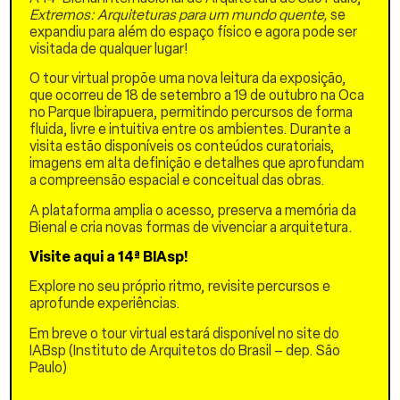
planejamento estabeleceu
Extremos: Arquiteturas para um mundo quente,
se
uma série de conselhos,
expandiu para além do espaço físico e agora pode ser
entre eles o Conselho Sul
visitada de qualquer lugar!
Americano de
O tour virtual propõe uma nova leitura da exposição,
Infraestrutura e
que ocorreu de 18 de setembro a 19 de outubro na Oca
Planejamento (COSIPLAN).
no Parque Ibirapuera, permitindo percursos de forma
Essa iniciativa resultou em
fluida, livre e intuitiva entre os ambientes. Durante a
diversos projetos de
visita estão disponíveis os conteúdos curatoriais,
infraestrutura para o
imagens em alta definição e detalhes que aprofundam
transporte de mercadorias
a compreensão espacial e conceitual das obras.
entre os países membros, a
planificação da
A plataforma amplia o acesso, preserva a memória da
infraestrutura e a
Bienal e cria novas formas de vivenciar a arquitetura.
conectividade regional.
Entre os projetos
Visite aqui a 14ª BIAsp!
desenvolvidos está a
melhoria do trecho
Explore no seu próprio ritmo, revisite percursos e
ferroviário brasileiro entre
aprofunde experiências.
Santos (SP) e Corumbá
Em breve o tour virtual estará disponível no site do
(MS). A reativação desse
IABsp (Instituto de Arquitetos do Brasil – dep. São
trecho oferece a
Paulo)
oportunidade de repensar
seu impacto no território e