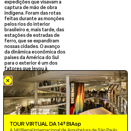
expedições que visavam a
captura de mão de obra
indígena. Foram das rotas
feitas durante as monções
pelos rios do interior
brasileiro e, mais tarde, das
estações de estradas de
ferro, que se expandiram
nossas cidades. O avanço
da dinâmica econômica dos
países da América do Sul
para o exterior é um dos
fatores que levou à
formação de uniões
aduaneiras e de blocos de
organizações
intergovernamentais,
como a União das Nações
Sul Americanas (Unasul). A
partir da organização da
Unasul, surgiu a Iniciativa
para a Integração da
TOUR VIRTUAL DA 14ª BIAsp
Infraestrutura Regional Sul
Americana (IIRSA), cujo
A 14ª Bienal Internacional de Arquitetura de São Paulo,