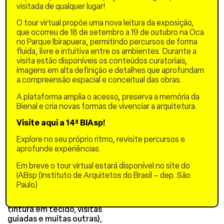
contínua de seu escopo
visitada de qualquer lugar!
inicial e o desdobramento
de seus temas em
O tour virtual propõe uma nova leitura da exposição,
pesquisas e oficinas
que ocorreu de 18 de setembro a 19 de outubro na Oca
diversas, a partir de
no Parque Ibirapuera, permitindo percursos de forma
interações com diferentes
fluida, livre e intuitiva entre os ambientes. Durante a
campos disciplinares e
visita estão disponíveis os conteúdos curatoriais,
vivências acadêmicas.
imagens em alta definição e detalhes que aprofundam
a compreensão espacial e conceitual das obras.
O Jardim de Sequeiro já
teve 5 ciclos completos
A plataforma amplia o acesso, preserva a memória da
entre 2020 e 2025. Neste
Bienal e cria novas formas de vivenciar a arquitetura.
período 142 voluntários e
Visite aqui a 14ª BIAsp!
bolsistas participaram
diretamente do projeto,
Explore no seu próprio ritmo, revisite percursos e
compondo as equipes que
aprofunde experiências.
se renovam a cada ano.
Foram oferecidas 118
Em breve o tour virtual estará disponível no site do
oficinas temáticas
IABsp (Instituto de Arquitetos do Brasil – dep. São
(fotografia, aquarela,
Paulo)
arranjos florais, coleta de
sementes, abelhas nativas,
tintura em tecido, visitas
guiadas e muitas outras),