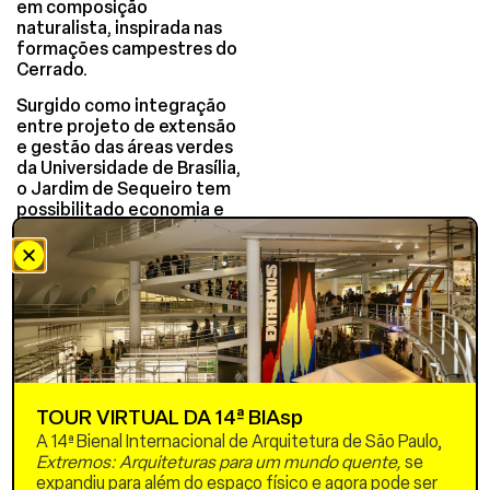
em composição
naturalista, inspirada nas
formações campestres do
Cerrado.
Surgido como integração
entre projeto de extensão
e gestão das áreas verdes
da Universidade de Brasília,
o Jardim de Sequeiro tem
possibilitado economia e
qualificação do espaço
central da Universidade, ao
mesmo tempo que tem
promovido a articulação
com atividades de ensino,
pesquisa e inovação.
Como um jardim
temporário e experimental,
o Sequeiro pode ser
TOUR VIRTUAL DA 14ª BIAsp
redesenhado e
A 14ª Bienal Internacional de Arquitetura de São Paulo,
aperfeiçoado a cada ano,
Extremos: Arquiteturas para um mundo quente,
se
possibilitando a ampliação
expandiu para além do espaço físico e agora pode ser