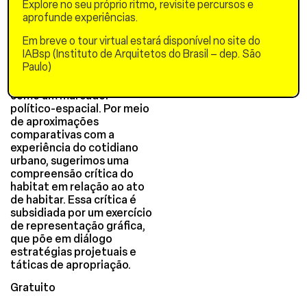
contemporâneos do
Explore no seu próprio ritmo, revisite percursos e
urbano. Identificamos
aprofunde experiências.
estratégias e repertórios
Em breve o tour virtual estará disponível no site do
que desafiam a
IABsp (Instituto de Arquitetos do Brasil – dep. São
mercantilização da moradia
Paulo)
e a justiça sócio-ambiental,
reafirmando o projeto
como um marcador
político-espacial. Por meio
de aproximações
comparativas com a
experiência do cotidiano
urbano, sugerimos uma
compreensão crítica do
habitat em relação ao ato
de habitar. Essa crítica é
subsidiada por um exercício
de representação gráfica,
que põe em diálogo
estratégias projetuais e
táticas de apropriação.
Gratuito