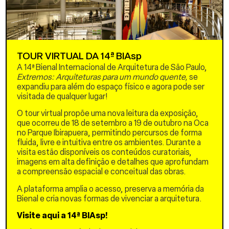
livro junto a Luiz Recamán
(FAU USP), Dick van
Gameren (BK TU-Delft),
Nelson Mota (BK TU-Delft)
e Harald Mooij (BK TU-
Delft).
TOUR VIRTUAL DA 14ª BIAsp
Resultado da colaboração
A 14ª Bienal Internacional de Arquitetura de São Paulo,
entre a FAUUSP e a TU
Extremos: Arquiteturas para um mundo quente,
se
Delft, o livro investiga as
expandiu para além do espaço físico e agora pode ser
intersecções entre
visitada de qualquer lugar!
experiências habitacionais
O tour virtual propõe uma nova leitura da exposição,
singulares desenvolvidas na
que ocorreu de 18 de setembro a 19 de outubro na Oca
Região Metropolitana de
no Parque Ibirapuera, permitindo percursos de forma
São Paulo e na Randstad,
fluida, livre e intuitiva entre os ambientes. Durante a
entre 1990 e 2010. Embora
visita estão disponíveis os conteúdos curatoriais,
as realidades urbanas e as
imagens em alta definição e detalhes que aprofundam
tradições críticas e
a compreensão espacial e conceitual das obras.
projetuais sejam
notavelmente distintas, o
A plataforma amplia o acesso, preserva a memória da
livro aborda os sentidos
Bienal e cria novas formas de vivenciar a arquitetura.
pedagógicos e
disciplinares da AU diante
Visite aqui a 14ª BIAsp!
dos desafios