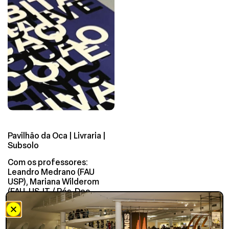
Pavilhão da Oca | Livraria |
Subsolo
Com os professores:
Leandro Medrano (FAU
USP), Mariana Wilderom
(FAU-USJT / Pós-Doc
FAUUSP) e Marcos L. Rosa
(FAU UFRJ / Pós-Doc
FAUUSP), que co-editam o