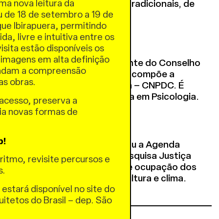
uma nova leitura da
a recuperação de sementes tradicionais, de
u de 18 de setembro a 19 de
lorestas na terra indígena.
ue Ibirapuera, permitindo
a, livre e intuitiva entre os
isita estão disponíveis os
 imagens em alta definição
alorixá gaúcha. É vice-presidente do Conselho
undam a compreensão
 Estado do Rio Grande do Sul e compõe a
das obras.
Nacional de Pontos de Cultura – CNPDC. É
tolerância religiosa e formada em Psicologia.
acesso, preserva a
ria novas formas de
.
p!
a e ativista climática, integrou a Agenda
ora executiva do Perifalab. Pesquisa Justiça
ritmo, revisite percursos e
biental vinculado às pautas de ocupação dos
s.
ito à cidade, com o foco em cultura e clima.
 estará disponível no site do
uitetos do Brasil – dep. São