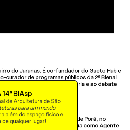
airro do Jurunas. É co-fundador do Gueto Hub e
o-curador de programas públicos da 2ª Bienal
ta pelo acesso à cultura, memória e ao debate
rias.
 14ª BIAsp
nal de Arquitetura de São
teturas para um mundo
a além do espaço físico e
da aldeia Kalipety, na TI Tenonde Porã, no
a de qualquer lugar!
ulo. Formada em Pedagogia, atua como Agente