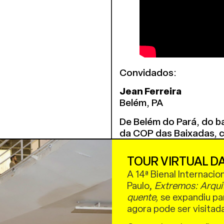
Convidados:
Jean Ferreira
Belém, PA
De Belém do Pará, do b
da COP das Baixadas, c
das Amazônias e ativis
climático para as perife
TOUR VIRTUAL DA
A 14ª Bienal Internacio
Jerá Guarani
Paulo,
Extremos: Arqui
São Paulo, SP
quente,
se expandiu par
Jera Guarani, liderança 
agora pode ser visitad
extremo Sul de São Pa