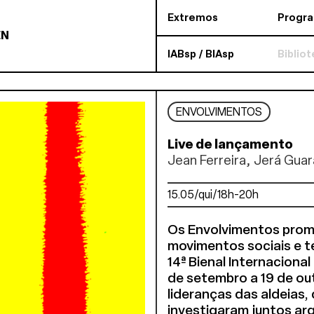
Extremos
Progr
EN
IABsp / BIAsp
Biblio
ENVOLVIMENTOS
Live de lançamento
Jean Ferreira, Jerá Gua
15.05/qui/18h-20h
Os Envolvimentos prom
movimentos sociais e t
14ª Bienal Internaciona
de setembro a 19 de out
lideranças das aldeias, 
investigaram juntos ar