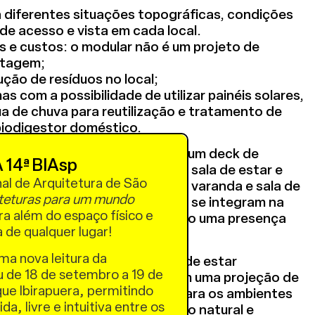
a diferentes situações topográficas, condições
de acesso e vista em cada local.
s e custos: o modular não é um projeto de
ntagem;
ção de resíduos no local;
s com a possibilidade de utilizar painéis solares,
 de chuva para reutilização e tratamento de
biodigestor doméstico.
rês pavilhões interligados por um deck de
 14ª BIAsp
o independentes, com quartos, sala de estar e
nal de Arquitetura de São
ocial, com uma grande cozinha, varanda e sala de
teturas para um mundo
dependentes e elevados do solo se integram na
a além do espaço físico e
locais, conferindo ao complexo uma presença
a de qualquer lugar!
arência original do terreno.
uma nova leitura da
za as varandas como espaços de estar
u de 18 de setembro a 19 de
 largos da fachada frontal têm uma projeção de
ue Ibirapuera, permitindo
ue garante aberturas amplas para os ambientes
a, livre e intuitiva entre os
a, além de otimizar a ventilação natural e