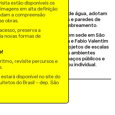
isita estão disponíveis os
terior.
 imagens em alta definição
mo lavanderia e reservatório de água, adotam
undam a compreensão
ra tradicional com cores locais e paredes de
das obras.
e proporcionam ventilação e sombreamento.
acesso, preserva a
 é um estúdio de arquitetura com sede em São
ria novas formas de
ssociação de Fernanda Barbara e Fabio Valentim
.
ca sua ação à arquitetura a projetos de escalas
p!
 como forma de valorização dos ambientes
im como a qualificação dos espaços públicos e
ritmo, revisite percursos e
ra uma vida melhor, coletiva ou individual.
s.
 estará disponível no site do
uitetos do Brasil – dep. São