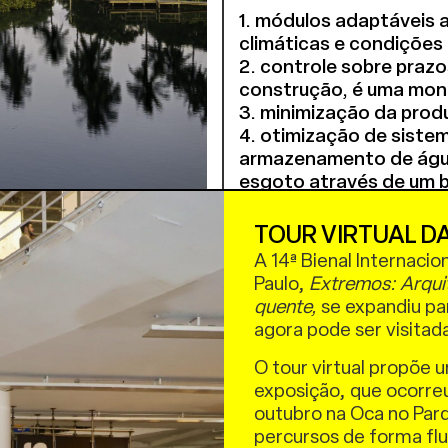
1. módulos adaptáveis 
climáticas e condições 
2. controle sobre prazo
construção, é uma mo
3. minimização da produ
4. otimização de sistema
armazenamento de água
esgoto através de um 
A casa se organiza em t
TOUR VIRTUAL DA
madeira. Dois deles sã
A 14ª Bienal Internacio
cozinha; o terceiro é s
Paulo,
Extremos: Arqui
estar. Os pavilhões in
quente,
se expandiu par
vegetação e paisagens 
agora pode ser visitad
delicada, mantendo a ap
O tour virtual propõe 
O projeto também utili
exposição, que ocorre
sombreados. Os beirais
outubro na Oca no Parq
quase dois metros, o q
percursos de forma fluid
com luz solar controlad