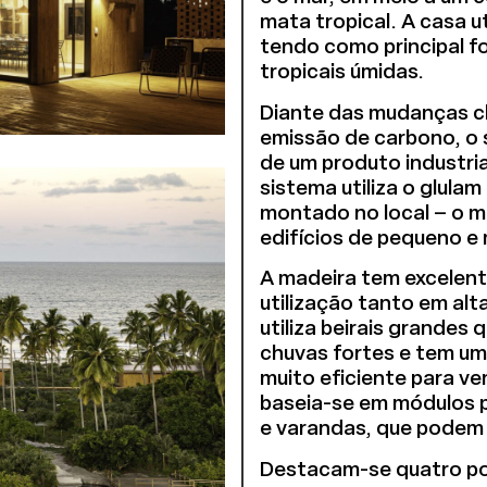
mata tropical. A casa u
tendo como principal f
tropicais úmidas.
Diante das mudanças cl
emissão de carbono, o 
de um produto industri
sistema utiliza o glula
montado no local – o m
edifícios de pequeno e
A madeira tem excelent
utilização tanto em al
utiliza beirais grandes
chuvas fortes e tem um 
muito eficiente para v
baseia-se em módulos pa
e varandas, que podem
Destacam-se quatro po