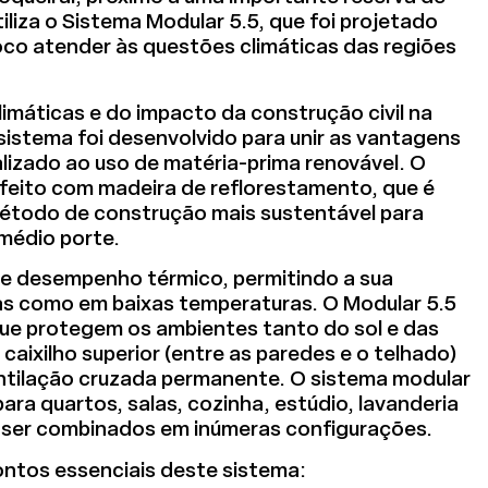
tiliza o Sistema Modular 5.5, que foi projetado
oco atender às questões climáticas das regiões
imáticas e do impacto da construção civil na
sistema foi desenvolvido para unir as vantagens
alizado ao uso de matéria-prima renovável. O
m feito com madeira de reflorestamento, que é
étodo de construção mais sustentável para
 médio porte.
e desempenho térmico, permitindo a sua
tas como em baixas temperaturas. O Modular 5.5
 que protegem os ambientes tanto do sol e das
caixilho superior (entre as paredes e o telhado)
entilação cruzada permanente. O sistema modular
ra quartos, salas, cozinha, estúdio, lavanderia
 ser combinados em inúmeras configurações.
ntos essenciais deste sistema: