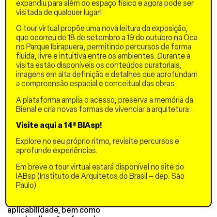
expandiu para além do espaço físico e agora pode ser
permitirá aos participantes
visitada de qualquer lugar!
exercitar a análise de
modulações estruturais. Na
O tour virtual propõe uma nova leitura da exposição,
segunda parte, serão
que ocorreu de 18 de setembro a 19 de outubro na Oca
analisados projetos
no Parque Ibirapuera, permitindo percursos de forma
desenvolvidos pelo
fluida, livre e intuitiva entre os ambientes. Durante a
escritório Andrade
visita estão disponíveis os conteúdos curatoriais,
Morettin, concebidos
imagens em alta definição e detalhes que aprofundam
originalmente em madeira
a compreensão espacial e conceitual das obras.
ou em aço e concreto, nos
quais se realizará o
A plataforma amplia o acesso, preserva a memória da
exercício especulativo de
Bienal e cria novas formas de vivenciar a arquitetura.
transposição para sistemas
Visite aqui a 14ª BIAsp!
construtivos em madeira.
Esse procedimento
Explore no seu próprio ritmo, revisite percursos e
comparativo oferecerá
aprofunde experiências.
subsídios para refletir
criticamente sobre as
Em breve o tour virtual estará disponível no site do
potencialidades e
IABsp (Instituto de Arquitetos do Brasil – dep. São
limitações do material,
Paulo)
evidenciando suas
condições de
aplicabilidade, bem como