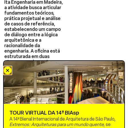
Ita Engenharia em Madeira,
a atividade busca articular
fundamentos teóricos,
prática projetual e análise
de casos de referência,
estabelecendo um campo
de diálogo entre a lógica
arquitetônica e a
racionalidade da
engenharia. A oficina está
estruturada em duas
etapas complementares.
Na primeira parte, será
apresentada uma
exposição teórica
organizada em torno dos
fundamentos de
concepção de estruturas
em madeira, com ênfase
nas características do
material. Será também
TOUR VIRTUAL DA 14ª BIAsp
introduzido o aplicativo
A 14ª Bienal Internacional de Arquitetura de São Paulo,
FIBRA, ferramenta de pré-
Extremos: Arquiteturas para um mundo quente,
se
dimensionamento que