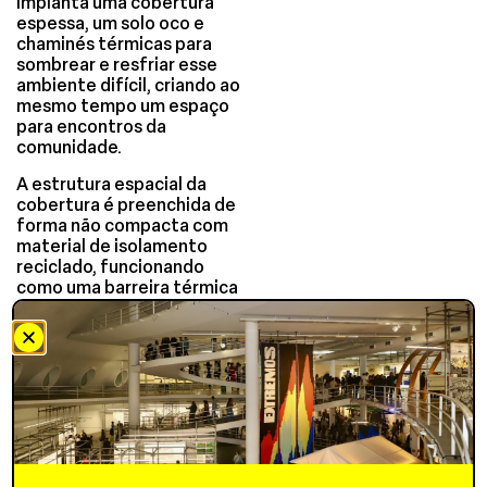
implanta uma cobertura
espessa, um solo oco e
chaminés térmicas para
sombrear e resfriar esse
ambiente difícil, criando ao
mesmo tempo um espaço
para encontros da
comunidade.
A estrutura espacial da
cobertura é preenchida de
forma não compacta com
material de isolamento
reciclado, funcionando
como uma barreira térmica
para retardar o ganho de
calor nas quadras abaixo.
No subsolo, uma série de
câmaras tubulares
funciona como detenção
de águas pluviais, filtro de
toxicidade e sistema de
captação de água.
Conectando a cobertura e