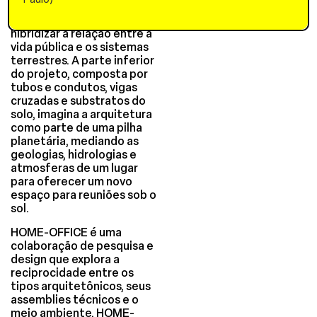
que o papel da arquitetura
no Antropoceno é
hibridizar a relação entre a
vida pública e os sistemas
terrestres. A parte inferior
do projeto, composta por
tubos e condutos, vigas
cruzadas e substratos do
solo, imagina a arquitetura
como parte de uma pilha
planetária, mediando as
geologias, hidrologias e
atmosferas de um lugar
para oferecer um novo
espaço para reuniões sob o
sol.
HOME-OFFICE é uma
colaboração de pesquisa e
design que explora a
reciprocidade entre os
tipos arquitetônicos, seus
assemblies técnicos e o
meio ambiente. HOME-