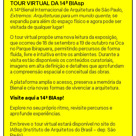
os reservatórios inferiores,
TOUR VIRTUAL DA 14ª BIAsp
uma série de estruturas de
A 14ª Bienal Internacional de Arquitetura de São Paulo,
ventilação cilíndricas
Extremos: Arquiteturas para um mundo quente,
se
fornecem condutos para a
expandiu para além do espaço físico e agora pode ser
movimentação do ar por
visitada de qualquer lugar!
empuxo. Essas chaminés
térmicas criam um motor
O tour virtual propõe uma nova leitura da exposição,
microclimático, usando
que ocorreu de 18 de setembro a 19 de outubro na Oca
diferenciais de
no Parque Ibirapuera, permitindo percursos de forma
temperatura, umidade e
fluida, livre e intuitiva entre os ambientes. Durante a
pressão para ventilar e
visita estão disponíveis os conteúdos curatoriais,
resfriar o espaço ao ar livre.
imagens em alta definição e detalhes que aprofundam
a compreensão espacial e conceitual das obras.
Este centro de
resfriamento não apenas
A plataforma amplia o acesso, preserva a memória da
amplia a capacidade de
Bienal e cria novas formas de vivenciar a arquitetura.
detenção de água on-site,
Visite aqui a 14ª BIAsp!
mas também propõe como
as infraestruturas
Explore no seu próprio ritmo, revisite percursos e
climáticas podem
aprofunde experiências.
funcionar para além do
mero abrigo. OPEN-
Em breve o tour virtual estará disponível no site do
GROUND oferece o
IABsp (Instituto de Arquitetos do Brasil – dep. São
posicionamento político de
Paulo)