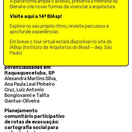
A plataforma amplia o acesso, preserva a memória da
práticas locais e
Bienal e cria novas formas de vivenciar a arquitetura.
resiliência
André Araújo Almeida
Visite aqui a 14ª BIAsp!
Retratos das enchentes,
Explore no seu próprio ritmo, revisite percursos e
2025
aprofunde experiências.
Laryssa Nunes dos Santos
Em breve o tour virtual estará disponível no site do
A participação popular na
IABsp (Instituto de Arquitetos do Brasil – dep. São
elaboração do Plano
Paulo)
Municipal de Redução de
Riscos: os desafios e as
potencialidades em
Itaquaquecetuba, SP
Alexandra Martins Silva,
Ana Paula Leal Pinheiro
Cruz, Luiz Antonio
Bongiovanni e Talita
Gantus-Oliveira
Planejamento
comunitário participativo
de rotas de evacuação:
cartografia social para