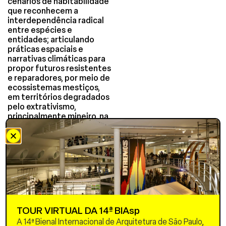
cenários de habitabilidade
que reconhecem a
interdependência radical
entre espécies e
entidades; articulando
práticas espaciais e
narrativas climáticas para
propor futuros resistentes
e reparadores, por meio de
ecossistemas mestiços,
em territórios degradados
pelo extrativismo,
principalmente mineiro, na
Orinoquia-Amazônia
venezuelana.
A investigação gera, com
base nas contradições do
nosso presente,
ecossistemas mestiços:
modelos espaciais e
climáticos híbridos que
TOUR VIRTUAL DA 14ª BIAsp
articulam formas
ancestrais de habitar com
A 14ª Bienal Internacional de Arquitetura de São Paulo,