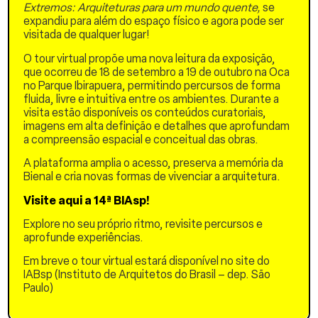
estratégias de design
Extremos: Arquiteturas para um mundo quente,
se
especulativo e ecologia
expandiu para além do espaço físico e agora pode ser
crítica. Através desta
visitada de qualquer lugar!
noção, coloca-se em
O tour virtual propõe uma nova leitura da exposição,
tensão a fragmentação
que ocorreu de 18 de setembro a 19 de outubro na Oca
própria do extrativismo e
no Parque Ibirapuera, permitindo percursos de forma
propõem-se modos de
fluida, livre e intuitiva entre os ambientes. Durante a
ocupação territorial que
visita estão disponíveis os conteúdos curatoriais,
promovem a coexistência
imagens em alta definição e detalhes que aprofundam
de comunidades, espécies
a compreensão espacial e conceitual das obras.
e materiais diversos,
fomentando assim
A plataforma amplia o acesso, preserva a memória da
relações de cuidado e
Bienal e cria novas formas de vivenciar a arquitetura.
regeneração em paisagens
degradadas.
Visite aqui a 14ª BIAsp!
No contexto planetário e
Explore no seu próprio ritmo, revisite percursos e
suas diferentes crises, o
aprofunde experiências.
projeto destaca a
necessidade de
Em breve o tour virtual estará disponível no site do
compreender a dimensão
IABsp (Instituto de Arquitetos do Brasil – dep. São
cultural dessa situação e
Paulo)
contribuir para superar as
limitações da imaginação