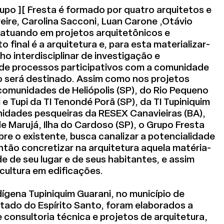
po ][ Fresta é formado por quatro arquitetos e
eire, Carolina Sacconi, Luan Carone ,Otávio
, atuando em projetos arquitetônicos e
o final é a arquitetura e, para esta materializar-
ho interdisciplinar de investigação e
de processos participativos com a comunidade
to será destinado. Assim como nos projetos
comunidades de Heliópolis (SP), do Rio Pequeno
 e Tupi da TI Tenondé Porã (SP), da TI Tupiniquim
nidades pesqueiras da RESEX Canavieiras (BA),
e Marujá, Ilha do Cardoso (SP), o Grupo Fresta
re o existente, busca canalizar a potencialidade
ntão concretizar na arquitetura aquela matéria-
ade de seu lugar e de seus habitantes, e assim
 cultura em edificações.
dígena Tupiniquim Guarani, no município de
stado do Espírito Santo, foram elaborados a
e consultoria técnica e projetos de arquitetura,