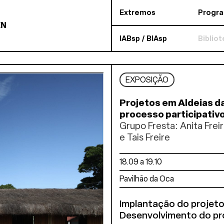
Extremos
Progr
EN
IABsp / BIAsp
Biblio
EXPOSIÇÃO
Projetos em Aldeias da
processo participativ
Grupo Fresta: Anita Frei
e Tais Freire
18.09 a 19.10
Pavilhão da Oca
Implantação do projeto:
Desenvolvimento do pro