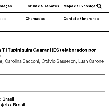
amação
Fórum de Debates
Mapa da Exposição
teca
Chamadas
Contato / Imprensa
 T.I Tupiniquim Guarani (ES) elaborados por
o
re, Carolina Sacconi, Otávio Sasseron, Luan Carone
 Brasil
jeto: Brasil