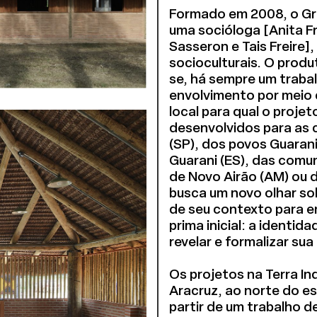
Formado em 2008, o Gru
uma socióloga [Anita Fr
Sasseron e Tais Freire]
socioculturais. O produt
se, há sempre um trabal
envolvimento por meio 
local para qual o proje
desenvolvidos para as 
(SP), dos povos Guarani
Guarani (ES), das comu
de Novo Airão (AM) ou d
busca um novo olhar sob
de seu contexto para e
prima inicial: a identid
revelar e formalizar sua
Os projetos na Terra In
Aracruz, ao norte do e
partir de um trabalho d