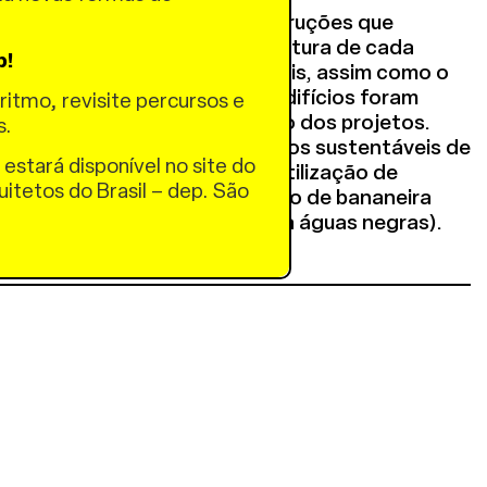
.
 os projetos foi propor construções que
ropostos e respeitassem a cultura de cada
p!
écnicas e materiais tradicionais, assim como o
uções e da manutenção dos edifícios foram
ritmo, revisite percursos e
nstante do desenvolvimento dos projetos.
s.
adotaram sistemas construtivos sustentáveis de
 estará disponível no site do
l e tiveram como premissa a utilização de
uitetos do Brasil – dep. São
 tratamento de esgoto (círculo de bananeira
cias de evapotranspiração para águas negras).