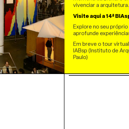
vivenciar a arquitetura
O objetivo buscado com
atendessem aos usos p
Visite aqui a 14ª BIAs
comunidade. O uso de t
baixo custo das constr
Explore no seu próprio 
também preocupação co
aprofunde experiência
Todas as construções 
Em breve o tour virtual
baixo impacto ambienta
IABsp (Instituto de Arq
sistemas ecológicos de
Paulo)
para águas cinzas e ba