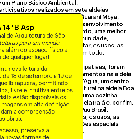
 um Plano Básico Ambiental.
articipativos realizados em sete aldeias
a Tupiniquim e quatro da etnia Guarani Mbya,
riam os programas para o desenvolvimento
 14ª BIAsp
etura. Buscou-se, nesse momento, uma melhor
nal de Arquitetura de São
tura e da cultura de cada comunidade,
teturas para um mundo
m campo, as formas de habitar, os usos, as
a além do espaço físico e
xto social e ambiental como um todo.
a de qualquer lugar!
a realização das oficinas participativas, foram
uma nova leitura da
etos para o povo Guarani: alojamentos na aldeia
u de 18 de setembro a 19 de
a comunitária na aldeia Olho D’Água, um centro
ue Ibirapuera, permitindo
rês Palmeiras, uma farmácia natural na aldeia Boa
a, livre e intuitiva entre os
ojetos para o povo Tupiniquim: uma cozinha
isita estão disponíveis os
l, uma cozinha industrial na aldeia Irajá e, por fim,
 imagens em alta definição
um galpão agrícola na aldeia Pau Brasil.
undam a compreensão
e nestes projetos, os materiais, os usos, as
das obras.
lmente as formas e distribuições espaciais
acesso, preserva a
didas pelos próprios indígenas.
ria novas formas de