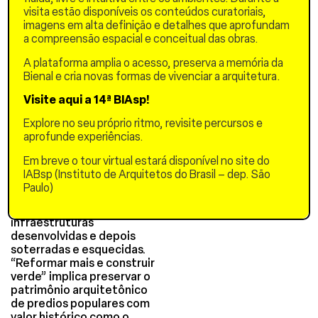
mamangavas, os sabiás,
visita estão disponíveis os conteúdos curatoriais,
assim como outros
imagens em alta definição e detalhes que aprofundam
polinizadores, o que passa
a compreensão espacial e conceitual das obras.
por cuidar da vegetação
existente. Embora a
A plataforma amplia o acesso, preserva a memória da
presença de água tenha
Bienal e cria novas formas de vivenciar a arquitetura.
sido decisiva para a
Visite aqui a 14ª BIAsp!
fundação das cidades, no
desenvolvimento destas
Explore no seu próprio ritmo, revisite percursos e
temos esquecido da sua
aprofunde experiências.
importância. Não podemos
“Conviver com as águas”
Em breve o tour virtual estará disponível no site do
sem saber que existem, por
IABsp (Instituto de Arquitetos do Brasil – dep. São
isso se expõe um mapa de
Paulo)
cada uma das cidades com
seus cursos d’agua e
infraestruturas
desenvolvidas e depois
soterradas e esquecidas.
“Reformar mais e construir
verde” implica preservar o
patrimônio arquitetônico
de predios populares com
valor histórico como o