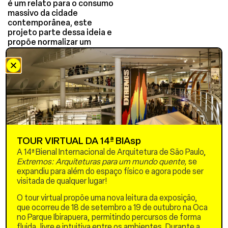
é um relato para o consumo
massivo da cidade
contemporânea, este
projeto parte dessa ideia e
propõe normalizar um
relato utópico,
apresentando situações
surpreendentes para o
leitor como se fossem
cotidianas, conectando
cidades onde a autora tem
morado, ligando problemas
que parecem locais e são
globais.
TOUR VIRTUAL DA 14ª BIAsp
Os desenhos expostos
A 14ª Bienal Internacional de Arquitetura de São Paulo,
funcionam como esboços
Extremos: Arquiteturas para um mundo quente,
se
para chamar a atenção
expandiu para além do espaço físico e agora pode ser
sobre os eixos temáticos
visitada de qualquer lugar!
da Bienal. Para “Preservar
as florestas e reflorestar as
O tour virtual propõe uma nova leitura da exposição,
cidades”, tem que garantir
que ocorreu de 18 de setembro a 19 de outubro na Oca
as condições optimas para
no Parque Ibirapuera, permitindo percursos de forma
a sobrevivência das
fluida, livre e intuitiva entre os ambientes. Durante a