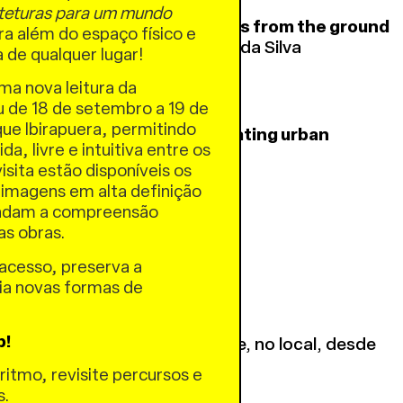
teturas para um mundo
and inequalities nexus: voices from the ground
a além do espaço físico e
ca Souza e Luciano Abbamonte da Silva
a de qualquer lugar!
idade
uma nova leitura da
u de 18 de setembro a 19 de
ue Ibirapuera, permitindo
n planning nexus for accelerating urban
a, livre e intuitiva entre os
isita estão disponíveis os
rnando Florez Ayala
 imagens em alta definição
undam a compreensão
das obras.
acesso, preserva a
 feitas aqui.
ria novas formas de
.
r ordem de inscrição.
p!
ertas até o inicio da atividade, no local, desde
eis.
ritmo, revisite percursos e
s.