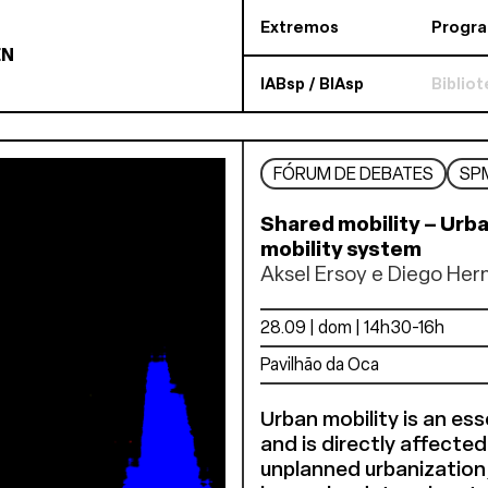
Extremos
Progr
EN
IABsp / BIAsp
Biblio
FÓRUM DE DEBATES
SP
Shared mobility – Urba
mobility system
Aksel Ersoy e Diego Her
28.09 | dom | 14h30-16h
Pavilhão da Oca
Urban mobility is an es
and is directly affected
unplanned urbanization