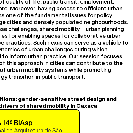
f quality of life, public transit, employment,
re. Moreover, having access to efficient urban
s one of the fundamental issues for policy
arge cities and densely populated neighbourhoods.
e challenges, shared mobility – urban planning
ies for enabling spaces for collaborative urban
 practices. Such nexus can serve as a vehicle to
ynamics of urban challenges during which
 to inform urban practice. Our session focuses
of this approach in cities can contribute to the
 of urban mobility systems while promoting
gy transition in public transport.
itions: gender-sensitive street design and
drivers of shared mobility in Oaxaca
ardenas
 14ª BIAsp
urbana Rua Rainha Ginga
nal de Arquitetura de São