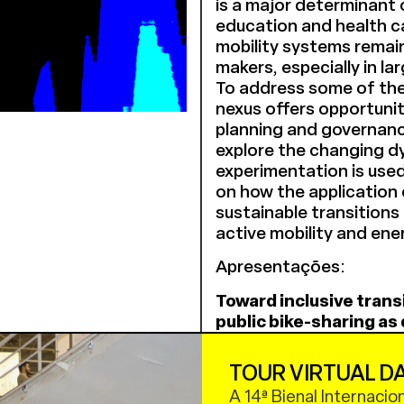
is a major determinant o
education and health ca
mobility systems remain
makers, especially in l
To address some of thes
nexus offers opportunit
planning and governance
explore the changing d
experimentation is used
on how the application 
sustainable transitions
active mobility and ener
Apresentações:
Toward inclusive trans
public bike-sharing as 
Luis Alfonso Barraza C
TOUR VIRTUAL DA
Regeneração social e 
A 14ª Bienal Internacio
Julio Abrantes