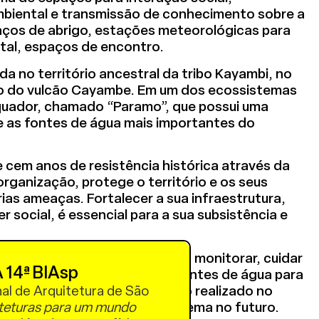
mbiental e transmissão de conhecimento sobre a
ços de abrigo, estações meteorológicas para
al, espaços de encontro.
da no território ancestral da tribo Kayambi, no
to do vulcão Cayambe. Em um dos ecossistemas
quador, chamado “Paramo”, que possui uma
e as fontes de água mais importantes do
 cem anos de resistência histórica através da
rganização, protege o território e os seus
rias ameaças. Fortalecer a sua infraestrutura,
r social, é essencial para a sua subsistência e
a comunitária cria espaços para monitorar, cuidar
 14ª BIAsp
ório do páramo, que fornece fontes de água para
comunidade valoriza o trabalho realizado no
nal de Arquitetura de São
 processos para manter o sistema no futuro.
teturas para um mundo