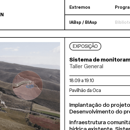
Extremos
Progr
EN
IABsp / BIAsp
Biblio
EXPOSIÇÃO
Sistema de monitora
Taller General
18.09 a 19.10
Pavilhão da Oca
Implantação do projeto
Desenvolvimento do pr
Infraestrutura comunitá
hídrica existente. Sist