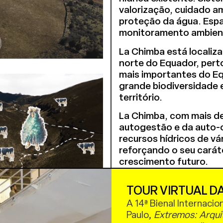
valorização, cuidado a
proteção da água. Espa
monitoramento ambient
La Chimba está localiza
norte do Equador, per
mais importantes do E
grande biodiversidade 
território.
La Chimba, com mais de
autogestão e da auto-o
recursos hídricos de vá
reforçando o seu caráte
crescimento futuro.
A infraestrutura hídric
TOUR VIRTUAL DA
e educar sobre o territ
a vida. Dessa forma, a 
A 14ª Bienal Internacio
passado e fortalece os
Paulo,
Extremos: Arqui