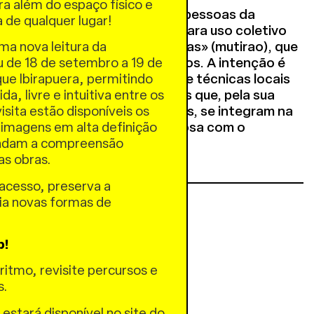
a além do espaço físico e
 responsável com o local e as pessoas da
a de qualquer lugar!
 que constroem os edifícios para uso coletivo
participativa chamados «Mingas» (mutirao), que
uma nova leitura da
ocal e a troca de conhecimentos. A intenção é
u de 18 de setembro a 19 de
, encontro e abrigo através de técnicas locais
ue Ibirapuera, permitindo
ões da comunidade e terraços que, pela sua
a, livre e intuitiva entre os
s de contenção em encostas, se integram na
isita estão disponíveis os
 criar uma intervenção respeitosa com o
 imagens em alta definição
o.
undam a compreensão
das obras.
acesso, preserva a
ria novas formas de
.
p!
ritmo, revisite percursos e
s.
 estará disponível no site do