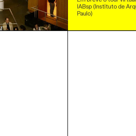
IABsp (Instituto de Arq
Paulo)