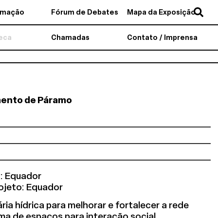
amação
Fórum de Debates
Mapa da Exposição
teca
Chamadas
Contato / Imprensa
mento de Páramo
: Equador
ojeto: Equador
ria hídrica para melhorar e fortalecer a rede
ema de espaços para interação social,