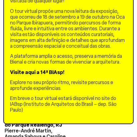
visitada de qualquer lugar!
participação de outras
O tour virtual propõe uma nova leitura da exposição,
experiências nacionais e
que ocorreu de 18 de setembro a 19 de outubro na Oca
internacionais – urbanas,
no Parque Ibirapuera, permitindo percursos de forma
periféricas ou naturais –
fluida, livre e intuitiva entre os ambientes. Durante a
que abordem a convivência
visita estão disponíveis os conteúdos curatoriais,
com a água como
imagens em alta definição e detalhes que aprofundam
ferramenta de
a compreensão espacial e conceitual das obras.
reestruturação urbana,
regeneração ambiental e
A plataforma amplia o acesso, preserva a memória da
inclusão social,
Bienal e cria novas formas de vivenciar a arquitetura.
contribuindo para uma
agenda ampla de inovação
Visite aqui a 14ª BIAsp!
em infraestrutura
ecológica sensível ao
Explore no seu próprio ritmo, revisite percursos e
território.
aprofunde experiências.
Apresentações:
Em breve o tour virtual estará disponível no site do
IABsp (Instituto de Arquitetos do Brasil – dep. São
Sustentabilidade urbana:
Paulo)
mapeando conexões
verdes e azuis no entorno
do Parque Realengo, RJ
Pierre-André Martin,
Amanda Saboya e Caroline