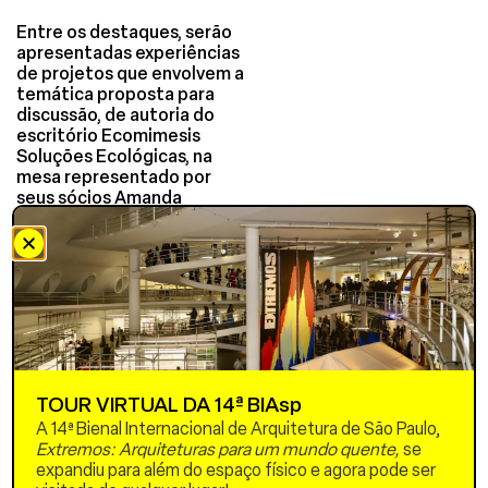
Entre os destaques, serão
apresentadas experiências
de projetos que envolvem a
temática proposta para
discussão, de autoria do
escritório Ecomimesis
Soluções Ecológicas, na
mesa representado por
seus sócios Amanda
Saboya, Caroline Fernandes
e Pierre-André Martin. Em
especial, será apresentado
o Parque Realengo Susana
Naspolini, no Rio de Janeiro,
um projeto que contempla
uma ampla gama de
Soluções baseadas na
Natureza voltadas à gestão
TOUR VIRTUAL DA 14ª BIAsp
das águas pluviais e a
mitigação dos efeitos das
A 14ª Bienal Internacional de Arquitetura de São Paulo,
mudanças climáticas.
Extremos: Arquiteturas para um mundo quente,
se
expandiu para além do espaço físico e agora pode ser
A sessão convida ainda à