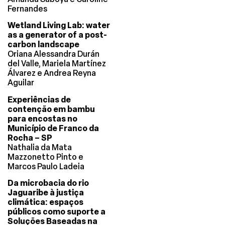
Fernandes
Wetland Living Lab: water
as a generator of a post-
carbon landscape
Oriana Alessandra Durán
del Valle, Mariela Martínez
Álvarez e Andrea Reyna
Aguilar
Experiências de
contenção em bambu
para encostas no
Município de Franco da
Rocha – SP
Nathalia da Mata
Mazzonetto Pinto e
Marcos Paulo Ladeia
Da microbacia do rio
Jaguaribe à justiça
climática: espaços
públicos como suporte a
Soluções Baseadas na