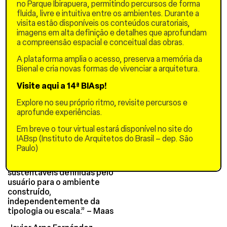
trabalhamos e nos
no Parque Ibirapuera, permitindo percursos de forma
divertimos. Além de seu
fluida, livre e intuitiva entre os ambientes. Durante a
dedicado papel de
visita estão disponíveis os conteúdos curatoriais,
liderança na MVRDV e
imagens em alta definição e detalhes que aprofundam
professorado na TU Delft e
a compreensão espacial e conceitual das obras.
em outros lugares, Maas é
A plataforma amplia o acesso, preserva a memória da
amplamente publicado,
Bienal e cria novas formas de vivenciar a arquitetura.
está ativamente engajado
no avanço da profissão de
Visite aqui a 14ª BIAsp!
design e integra inúmeros
conselhos e júris.
Explore no seu próprio ritmo, revisite percursos e
aprofunde experiências.
“Eu defendo cidades mais
densas, mais verdes, mais
Em breve o tour virtual estará disponível no site do
atraentes e habitáveis,
IABsp (Instituto de Arquitetos do Brasil – dep. São
com uma abordagem de
Paulo)
design que se concentra
em ideias inovadoras e
sustentáveis ​​definidas pelo
usuário para o ambiente
construído,
independentemente da
tipologia ou escala.” – Maas