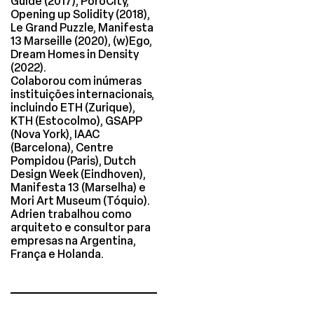
Guide (2017), PoroCity,
Opening up Solidity (2018),
Le Grand Puzzle, Manifesta
13 Marseille (2020), (w)Ego,
Dream Homes in Density
(2022).
Colaborou com inúmeras
instituições internacionais,
incluindo ETH (Zurique),
KTH (Estocolmo), GSAPP
(Nova York), IAAC
(Barcelona), Centre
Pompidou (Paris), Dutch
Design Week (Eindhoven),
Manifesta 13 (Marselha) e
Mori Art Museum (Tóquio).
Adrien trabalhou como
arquiteto e consultor para
empresas na Argentina,
França e Holanda.