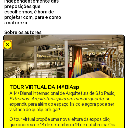
Independentemente das
preposições que
escolhermos, é hora de
projetar com, para e como
a natureza.
Sobre os autores
Winy Maas
Winy Maas é o Diretor de
The Why Factory e Sócio
Fundador e Arquiteto
Principal da MVRDV. Ele
recebeu aclamação
internacional por sua ampla
gama de projetos de
planejamento urbano e
TOUR VIRTUAL DA 14ª BIAsp
construção, em todas as
A 14ª Bienal Internacional de Arquitetura de São Paulo,
tipologias e escalas. Na The
Extremos: Arquiteturas para um mundo quente,
se
Why Factory da TU Delft,
expandiu para além do espaço físico e agora pode ser
Maas desafia os limites dos
visitada de qualquer lugar!
padrões estabelecidos
para produzir soluções que
O tour virtual propõe uma nova leitura da exposição,
reimaginam como vivemos,
que ocorreu de 18 de setembro a 19 de outubro na Oca