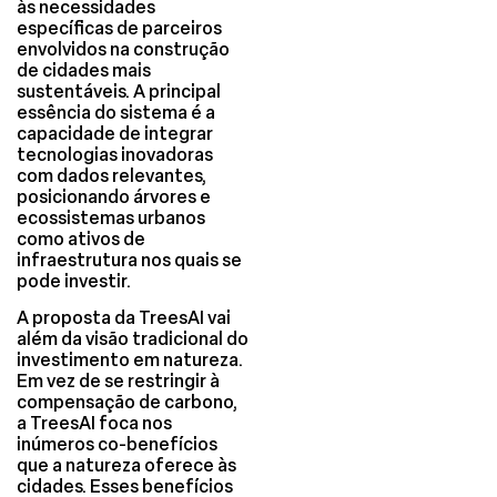
às necessidades
específicas de parceiros
envolvidos na construção
de cidades mais
sustentáveis. A principal
essência do sistema é a
capacidade de integrar
tecnologias inovadoras
com dados relevantes,
posicionando árvores e
ecossistemas urbanos
como ativos de
infraestrutura nos quais se
pode investir.
A proposta da TreesAI vai
além da visão tradicional do
investimento em natureza.
Em vez de se restringir à
compensação de carbono,
a TreesAI foca nos
inúmeros co-benefícios
que a natureza oferece às
cidades. Esses benefícios