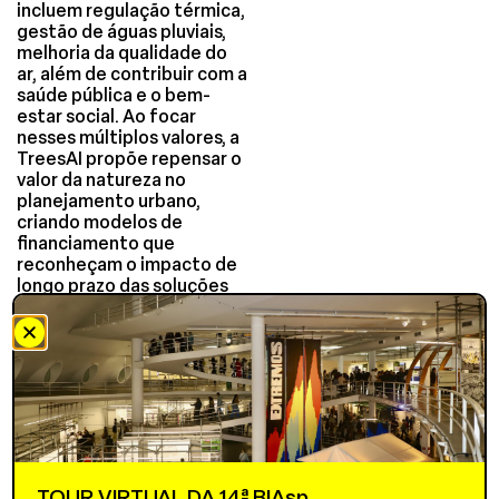
incluem regulação térmica,
gestão de águas pluviais,
melhoria da qualidade do
ar, além de contribuir com a
saúde pública e o bem-
estar social. Ao focar
nesses múltiplos valores, a
TreesAI propõe repensar o
valor da natureza no
planejamento urbano,
criando modelos de
financiamento que
reconheçam o impacto de
longo prazo das soluções
baseadas na natureza.
Essa abordagem
transforma ativos naturais
em investimentos
tangíveis, gerando uma
nova economia cívica que
prioriza a saúde do planeta
e de seus habitantes. Um
exemplo prático dessa
TOUR VIRTUAL DA 14ª BIAsp