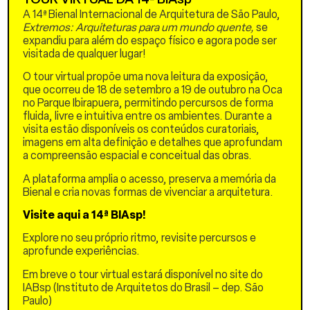
abordagem inovadora foi o
A 14ª Bienal Internacional de Arquitetura de São Paulo,
projeto piloto do Location-
Extremos: Arquiteturas para um mundo quente,
se
Based Scoring (LBS),
expandiu para além do espaço físico e agora pode ser
realizado em Stuttgart, na
visitada de qualquer lugar!
Alemanha, em 2023. Nesse
projeto, desenvolvemos
O tour virtual propõe uma nova leitura da exposição,
uma ferramenta para
que ocorreu de 18 de setembro a 19 de outubro na Oca
fornecer uma
no Parque Ibirapuera, permitindo percursos de forma
compreensão profunda e
fluida, livre e intuitiva entre os ambientes. Durante a
de alta resolução das áreas
visita estão disponíveis os conteúdos curatoriais,
de risco climático
imagens em alta definição e detalhes que aprofundam
georreferenciadas.
a compreensão espacial e conceitual das obras.
O LBS permite que usuários,
A plataforma amplia o acesso, preserva a memória da
desde planejadores
Bienal e cria novas formas de vivenciar a arquitetura.
urbanos a membros da
Visite aqui a 14ª BIAsp!
comunidade, explorem o
perfil de localização de
Explore no seu próprio ritmo, revisite percursos e
suas cidades, identificando
aprofunde experiências.
com precisão os riscos e as
vulnerabilidades climáticas.
Em breve o tour virtual estará disponível no site do
A ferramenta se adapta às
IABsp (Instituto de Arquitetos do Brasil – dep. São
especificidades de cada
Paulo)
território, oferecendo uma