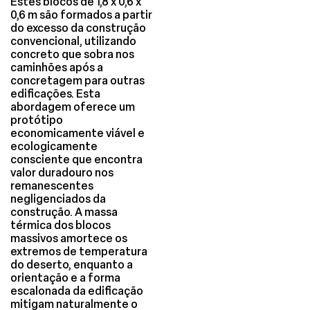
Estes blocos de 1,8 x 0,6 x
0,6 m são formados a partir
do excesso da construção
convencional, utilizando
concreto que sobra nos
caminhões após a
concretagem para outras
edificações. Esta
abordagem oferece um
protótipo
economicamente viável e
ecologicamente
consciente que encontra
valor duradouro nos
remanescentes
negligenciados da
construção. A massa
térmica dos blocos
massivos amortece os
extremos de temperatura
do deserto, enquanto a
orientação e a forma
escalonada da edificação
mitigam naturalmente o