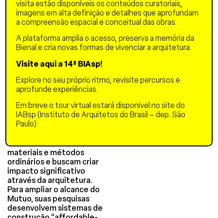
visita estão disponíveis os conteúdos curatoriais,
“Resíduo”, que se tornaram
imagens em alta definição e detalhes que aprofundam
a base para uma
a compreensão espacial e conceitual das obras.
arquitetura de
reaproveitamento,
A plataforma amplia o acesso, preserva a memória da
buscando dar novo
Bienal e cria novas formas de vivenciar a arquitetura.
significado a materiais e
métodos negligenciados.
Visite aqui a 14ª BIAsp!
Mutuo, premiado escritório
Explore no seu próprio ritmo, revisite percursos e
de design e pesquisa em
aprofunde experiências.
Los Angeles, foi fundado
Em breve o tour virtual estará disponível no site do
em 2014 pelos imigrantes
IABsp (Instituto de Arquitetos do Brasil – dep. São
Fernanda Oppermann e
Paulo)
Jose Herrasti. Desde o
início, ambos exploram o
extraordinário no uso de
materiais e métodos
ordinários e buscam criar
impacto significativo
através da arquitetura.
Para ampliar o alcance do
Mutuo, suas pesquisas
desenvolvem sistemas de
construção “affordable-