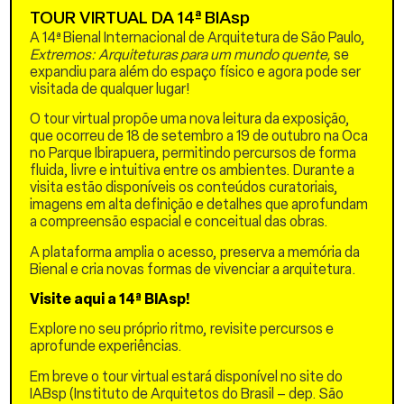
TOUR VIRTUAL DA 14ª BIAsp
foi nomeada Professora
Catedrática na Escola de
A 14ª Bienal Internacional de Arquitetura de São Paulo,
Arquitetura e
Extremos: Arquiteturas para um mundo quente,
se
Planejamento Urbano da
expandiu para além do espaço físico e agora pode ser
Universidade de Shenzhen
visitada de qualquer lugar!
e Diretora do Greater Bay
Area Innovation Design Lab.
O tour virtual propõe uma nova leitura da exposição,
que ocorreu de 18 de setembro a 19 de outubro na Oca
A NODE Architecture &
no Parque Ibirapuera, permitindo percursos de forma
Urbanism foi estabelecida
fluida, livre e intuitiva entre os ambientes. Durante a
em 2004. Como um dos
visita estão disponíveis os conteúdos curatoriais,
escritórios independentes
imagens em alta definição e detalhes que aprofundam
de arquitetura mais
a compreensão espacial e conceitual das obras.
influentes do sul da China,
tem recebido ampla
A plataforma amplia o acesso, preserva a memória da
atenção no país e no
Bienal e cria novas formas de vivenciar a arquitetura.
exterior. Com foco no
Visite aqui a 14ª BIAsp!
espaço urbano e na vida
pública, insistindo na
Explore no seu próprio ritmo, revisite percursos e
pesquisa e prática
aprofunde experiências.
ontológica, perseguindo a
inovação com base em um
Em breve o tour virtual estará disponível no site do
pragmatismo rigoroso,
IABsp (Instituto de Arquitetos do Brasil – dep. São