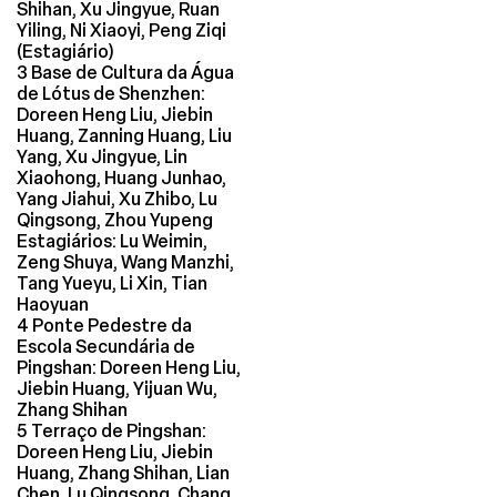
Shihan, Xu Jingyue, Ruan
Yiling, Ni Xiaoyi, Peng Ziqi
(Estagiário)
3 Base de Cultura da Água
de Lótus de Shenzhen:
Doreen Heng Liu, Jiebin
Huang, Zanning Huang, Liu
Yang, Xu Jingyue, Lin
Xiaohong, Huang Junhao,
Yang Jiahui, Xu Zhibo, Lu
Qingsong, Zhou Yupeng
Estagiários: Lu Weimin,
Zeng Shuya, Wang Manzhi,
Tang Yueyu, Li Xin, Tian
Haoyuan
4 Ponte Pedestre da
Escola Secundária de
Pingshan: Doreen Heng Liu,
Jiebin Huang, Yijuan Wu,
Zhang Shihan
5 Terraço de Pingshan:
Doreen Heng Liu, Jiebin
Huang, Zhang Shihan, Lian
Chen, Lu Qingsong, Chang