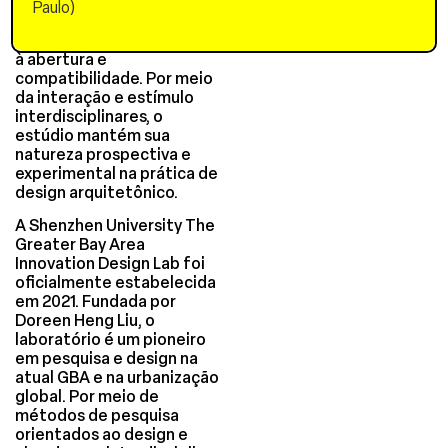
explorando a lógica própria
Paulo)
dos conceitos
arquitetônicos em relação
à abertura e
compatibilidade. Por meio
da interação e estímulo
interdisciplinares, o
estúdio mantém sua
natureza prospectiva e
experimental na prática de
design arquitetônico.
A Shenzhen University The
Greater Bay Area
Innovation Design Lab foi
oficialmente estabelecida
em 2021. Fundada por
Doreen Heng Liu, o
laboratório é um pioneiro
em pesquisa e design na
atual GBA e na urbanização
global. Por meio de
métodos de pesquisa
orientados ao design e