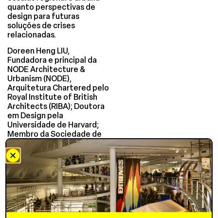
quanto perspectivas de
design para futuras
soluções de crises
relacionadas.
Doreen Heng LIU,
Fundadora e principal da
NODE Architecture &
Urbanism (NODE),
Arquitetura Chartered pelo
Royal Institute of British
Architects (RIBA); Doutora
em Design pela
Universidade de Harvard;
Membro da Sociedade de
Arquitetura da China. LIU e
seu estúdio NODE estão
sediados em Shenzhen e
Hong Kong, realizando
práticas diversificadas de
arquitetura e design
urbano na PRD e em uma
região mais ampla há anos.
Desde setembro de 2020,