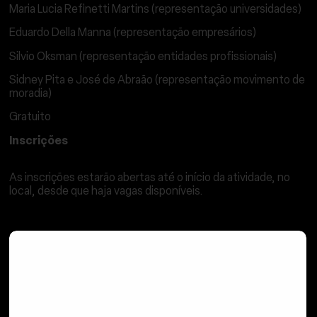
Maria Lucia Refinetti Martins (representação universidades)
Eduardo Della Manna (representação empresários)
Silvio Oksman (representação entidades profissionais)
Sidney Pita e José de Abraão (representação movimento de
moradia)
Gratuito
Inscrições
As inscrições devem ser feitas aqui.
As inscrições estarão abertas até o início da atividade, no
local, desde que haja vagas disponíveis.