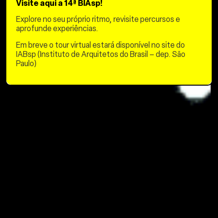
Visite aqui a 14ª BIAsp!
Explore no seu próprio ritmo, revisite percursos e
aprofunde experiências.
Em breve o tour virtual estará disponível no site do
IABsp (Instituto de Arquitetos do Brasil – dep. São
Paulo)