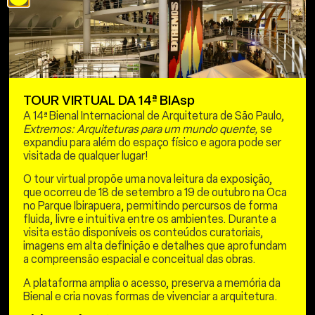
TOUR VIRTUAL DA 14ª BIAsp
A 14ª Bienal Internacional de Arquitetura de São Paulo,
Extremos: Arquiteturas para um mundo quente,
se
expandiu para além do espaço físico e agora pode ser
visitada de qualquer lugar!
O tour virtual propõe uma nova leitura da exposição,
que ocorreu de 18 de setembro a 19 de outubro na Oca
no Parque Ibirapuera, permitindo percursos de forma
fluida, livre e intuitiva entre os ambientes. Durante a
visita estão disponíveis os conteúdos curatoriais,
imagens em alta definição e detalhes que aprofundam
a compreensão espacial e conceitual das obras.
A plataforma amplia o acesso, preserva a memória da
Bienal e cria novas formas de vivenciar a arquitetura.