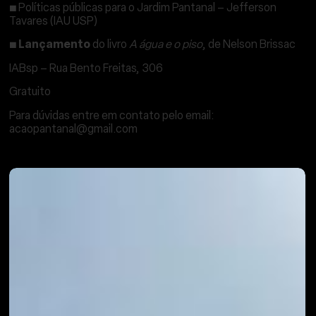
▪
Políticas públicas para o Jardim Pantanal – Jefferson
Tavares (IAU USP)
▪
Lançamento
do livro
A água e o piso
, de Nelson Brissac
IABsp – Rua Bento Freitas, 306
Gratuito
Para dúvidas entre em contato pelo email:
acaopantanal@gmail.com