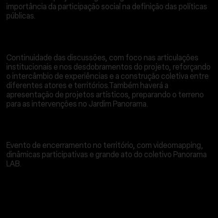
importância da participação social na definição das políticas
públicas.
15 DE OUTUBRO DE 2025 – IABSP (RUA BENTO
FREITAS, 306 – REPÚBLICA)
Continuidade das discussões, com foco nas articulações
institucionais e nos desdobramentos do projeto, reforçando
o intercâmbio de experiências e a construção coletiva entre
diferentes atores e territórios.Também haverá a
apresentação de projetos artísticos, preparando o terreno
para as intervenções no Jardim Panorama.
19 DE OUTUBRO DE 2025 – VISITA AO PROJETO
PANORAMA LAB NO JARDIM PANORAMA
Evento de encerramento no território, com videomapping,
dinâmicas participativas e grande ato do coletivo Panorama
LAB.