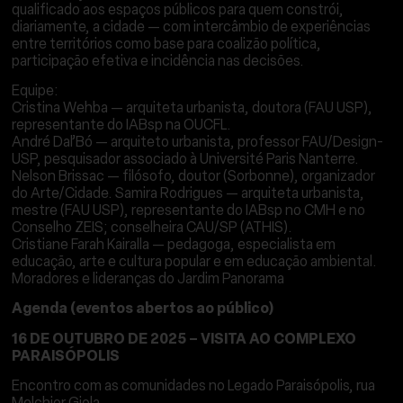
qualificado aos espaços públicos para quem constrói,
diariamente, a cidade — com intercâmbio de experiências
entre territórios como base para coalizão política,
participação efetiva e incidência nas decisões.
Equipe:
Cristina Wehba — arquiteta urbanista, doutora (FAU USP),
representante do IABsp na OUCFL.
André Dal’Bó — arquiteto urbanista, professor FAU/Design-
USP, pesquisador associado à Université Paris Nanterre.
Nelson Brissac — filósofo, doutor (Sorbonne), organizador
do Arte/Cidade. Samira Rodrigues — arquiteta urbanista,
mestre (FAU USP), representante do IABsp no CMH e no
Conselho ZEIS; conselheira CAU/SP (ATHIS).
Cristiane Farah Kairalla — pedagoga, especialista em
educação, arte e cultura popular e em educação ambiental.
Moradores e lideranças do Jardim Panorama
Agenda (eventos abertos ao público)
16 DE OUTUBRO DE 2025 – VISITA AO COMPLEXO
PARAISÓPOLIS
Encontro com as comunidades no Legado Paraisópolis, rua
Melchior Giola.