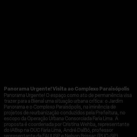
ATIVIDADES ASSOCIADAS
Panorama Urgente! Visita ao Complexo Paraisópolis
Panorama Urgente! O espaço como ato de permanência visa
trazer para a Bienal uma situação urbana crítica: o Jardim
Panorama e o Complexo Paraisópolis, na iminência de
projetos de reurbanização conduzidos pela Prefeitura, no
escopo da Operação Urbana Consorciada Faria Lima. A
proposta é coordenada por Cristina Wehba, representante
do IABsp na OUC Faria Lima, André Dal`Bó, professor
representante da FAUUSP e Nelson Brissac (PUC-SP).