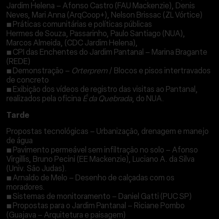
Jardim Helena – Afonso Castro (FAU Mackenzie), Denis
Neves, Mari Anna (ArqCoop+), Nelson Brissac (ZL Vórtice)
▪
Práticas comunitárias e políticas públicas
Hermes de Souza, Passarinho, Paulo Santiago (NUA),
Marcos Almeida, (CDC Jardim Helena),
▪
CPI das Enchentes do Jardim Pantanal – Marina Bragante
(REDE)
▪
Demonstração –
Orterprem
/ Blocos e pisos intertravados
de concreto
▪
Exibição dos vídeos de registro das visitas ao Pantanal,
realizados pela oficina
É da Quebrada
, do NUA.
Tarde
Propostas tecnológicas – Urbanização, drenagem e manejo
de água
▪
Pavimento permeável sem infiltração no solo – Afonso
Virgillis, Bruno Pecini (EE Mackenzie), Luciano A. da Silva
(Univ. São Judas).
▪
Arnaldo de Melo – Desenho de calçadas com os
moradores.
▪
Sistemas de monitoramento – Daniel Gatti (PUC SP)
▪
Propostas para o Jardim Pantanal – Riciane Pombo
(Guajava – Arquitetura e paisagem)